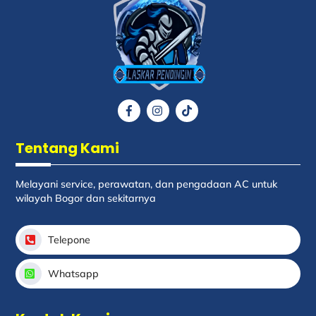
To
Top
Icon
Icon
Icon
label
label
label
Tentang Kami
Melayani service, perawatan, dan pengadaan AC untuk
wilayah Bogor dan sekitarnya
Telepone
Whatsapp