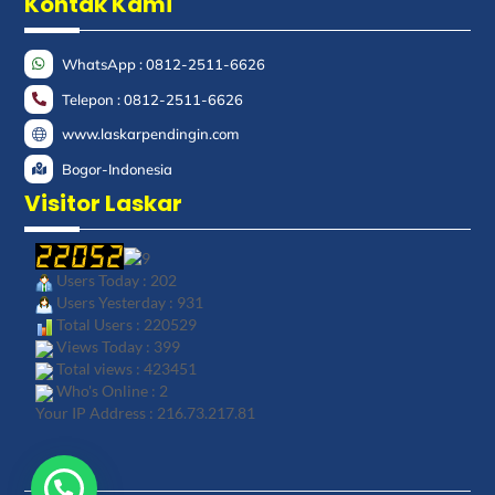
Kontak Kami
WhatsApp : 0812-2511-6626
Telepon : 0812-2511-6626
www.laskarpendingin.com
Bogor-Indonesia
Visitor Laskar
Users Today : 202
Users Yesterday : 931
Total Users : 220529
Views Today : 399
Total views : 423451
Who's Online : 2
Your IP Address : 216.73.217.81