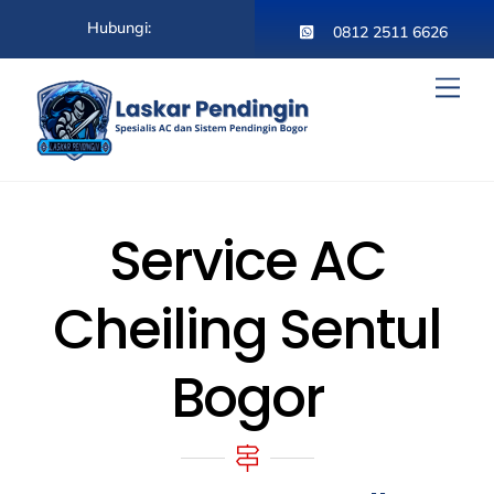
Skip
Hubungi:
to
0812 2511 6626
content
Men
Service AC
Cheiling Sentul
Bogor