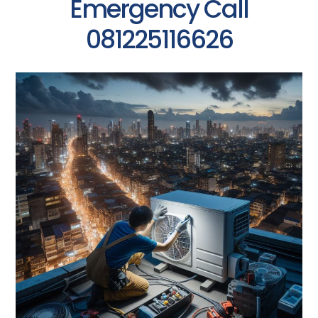
Emergency Call
081225116626