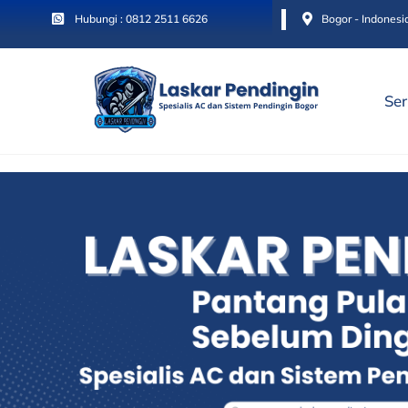
Skip
Hubungi : 0812 2511 6626
Bogor - Indonesi
to
content
Ser