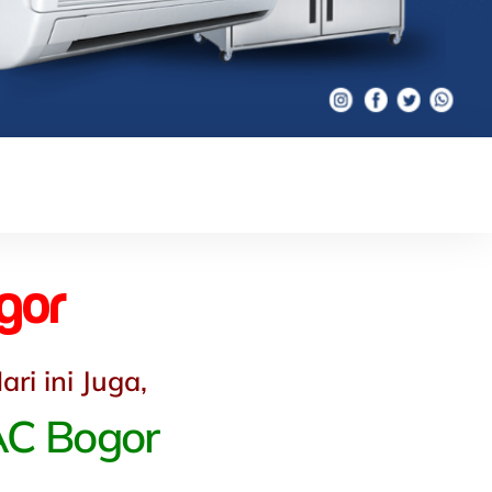
gor
i ini Juga,
AC Bogor