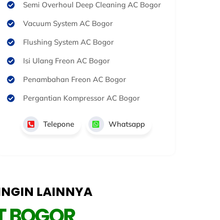
Semi Overhoul Deep Cleaning AC Bogor
Vacuum System AC Bogor
Flushing System AC Bogor
Isi Ulang Freon AC Bogor
Penambahan Freon AC Bogor
Pergantian Kompressor AC Bogor
Telepone
Whatsapp
INGIN LAINNYA
AT BOGOR