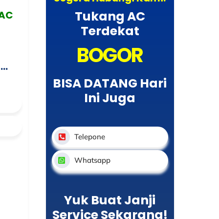
Tukang AC
 AC
Terdekat
BOGOR
a…
BISA DATANG Hari
Ini Juga
Telepone
Whatsapp
Yuk Buat Janji
Service Sekarang!