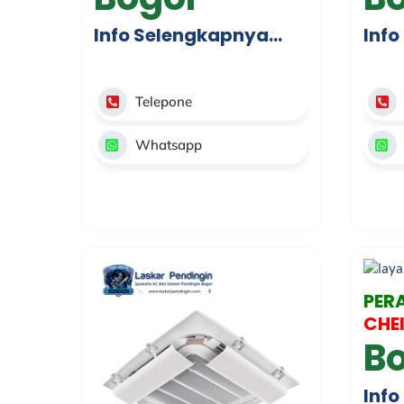
Info Selengkapnya…
Inf
Telepone
Whatsapp
PER
CHE
B
Inf