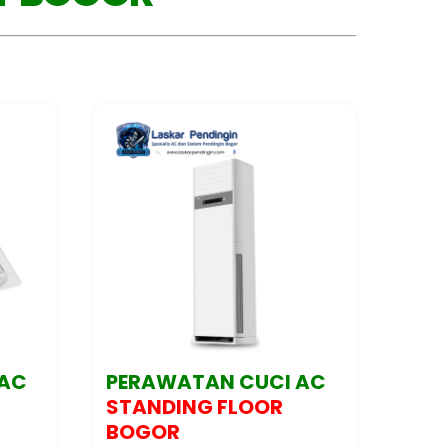
 AC
PERAWATAN CUCI AC
STANDING FLOOR
BOGOR