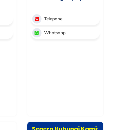
Telepone
Whatsapp
Segera Hubungi Kami: