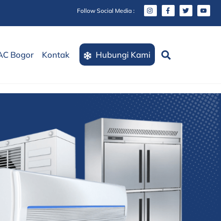
Follow Social Media :
Search
AC Bogor
Kontak
Hubungi Kami