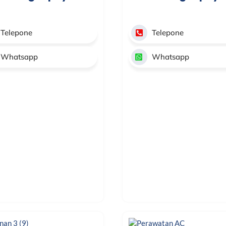
Telepone
Telepone
Whatsapp
Whatsapp