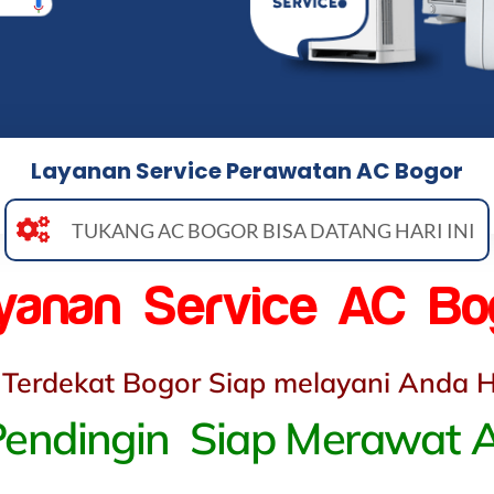
Layanan Service Perawatan AC Bogor
TUKANG AC BOGOR BISA DATANG HARI INI
yanan Service AC Bo
Terdekat Bogor Siap melayani Anda Har
Pendingin Siap Merawat 