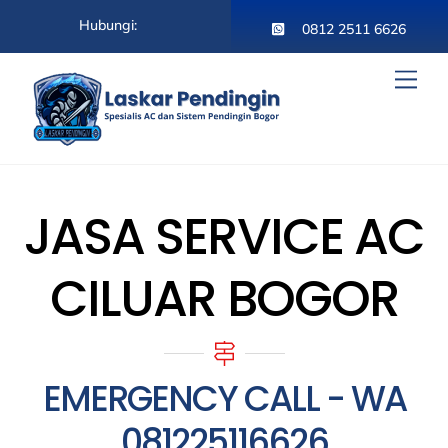
Skip
Hubungi:
to
0812 2511 6626
content
Men
JASA SERVICE AC
CILUAR BOGOR
EMERGENCY CALL - WA
081225116626