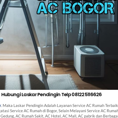
 Hubungi Laskar Pendingin Telp 081225116626
r
. Maka Laskar Pendingin Adalah Layanan Service AC Rumah Terbaik
tasi Service AC Rumah di Bogor, Selain Melayani Service AC Ruma
Gedung, AC Rumah Sakit, AC Hotel, AC Mall, AC pabrik dan Berbaga