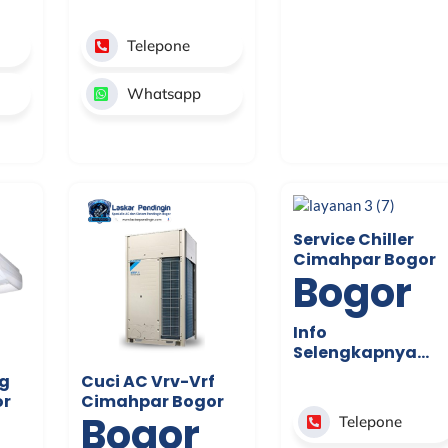
Telepone
Whatsapp
Service Chiller
Cimahpar Bogor
Bogor
Info
Selengkapnya…
ng
Cuci AC Vrv-Vrf
or
Cimahpar Bogor
Bogor
Telepone