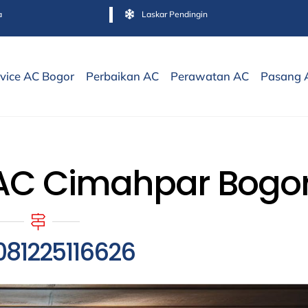
a
Laskar Pendingin
vice AC Bogor
Perbaikan AC
Perawatan AC
Pasang 
 AC Cimahpar Bogo
081225116626