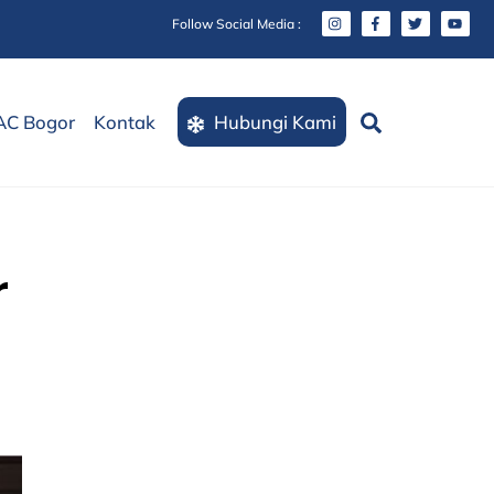
Follow Social Media :
Search
AC Bogor
Kontak
Hubungi Kami
r