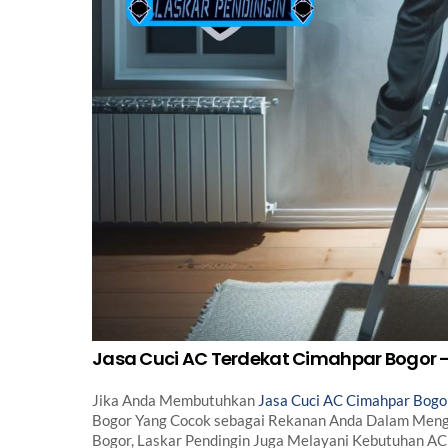
Jasa Cuci AC Terdekat Cimahpar Bogor -
Jika Anda Membutuhkan
Jasa Cuci AC Cimahpar Bogo
Bogor Yang Cocok sebagai Rekanan Anda Dalam Menga
Bogor, Laskar Pendingin Juga Melayani Kebutuhan AC 