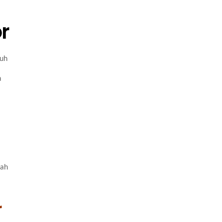
r
ruh
n
mah
r