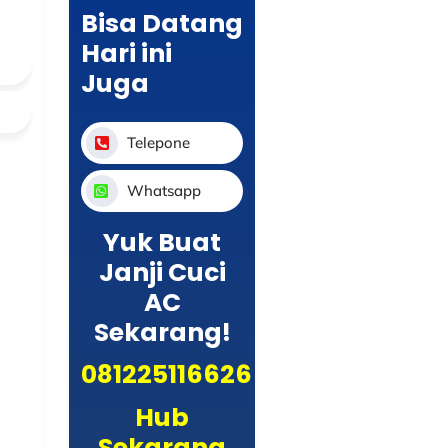
Bisa Datang
Hari ini
Juga
Telepone
Whatsapp
Yuk Buat
Janji Cuci
AC
Sekarang!
081225116626
Hub
Sekarang