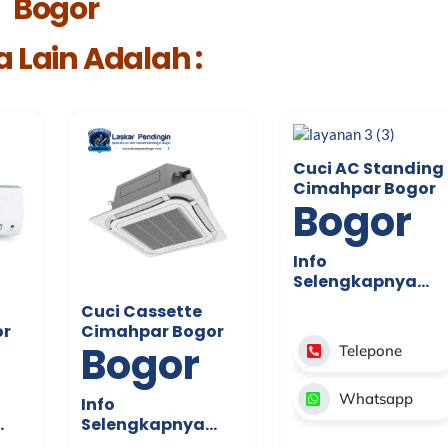
Bogor
 Lain Adalah :
Cuci AC Standing
Cimahpar Bogor
Bogor
Info
Selengkapnya…
Cuci Cassette
or
Cimahpar Bogor
Bogor
Telepone
Whatsapp
Info
…
Selengkapnya…