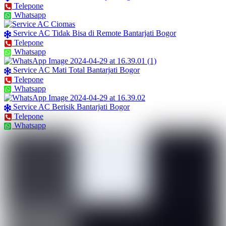
Telepone
Whatsapp
Service AC Tidak Bisa di Remote Bantarjati Bogor
Telepone
Whatsapp
Service AC Mati Total Bantarjati Bogor
Telepone
Whatsapp
Service AC Berisik Bantarjati Bogor
Telepone
Whatsapp