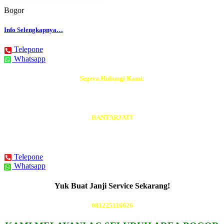
Bogor
Info Selengkapnya…
Telepone
Whatsapp
Segera Hubungi Kami:
Tukang AC Terdekat
BANTARJATI
BISA DATANG Hari Ini Juga
Telepone
Whatsapp
Yuk Buat Janji Service Sekarang!
081225116626