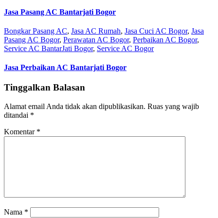
Jasa Pasang AC Bantarjati Bogor
Bongkar Pasang AC
,
Jasa AC Rumah
,
Jasa Cuci AC Bogor
,
Jasa
Pasang AC Bogor
,
Perawatan AC Bogor
,
Perbaikan AC Bogor
,
Service AC BantarJati Bogor
,
Service AC Bogor
Jasa Perbaikan AC Bantarjati Bogor
Tinggalkan Balasan
Alamat email Anda tidak akan dipublikasikan.
Ruas yang wajib
ditandai
*
Komentar
*
Nama
*