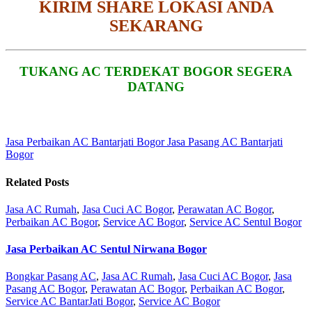
KIRIM SHARE LOKASI ANDA
SEKARANG
TUKANG AC TERDEKAT BOGOR SEGERA
DATANG
Jasa Perbaikan AC Bantarjati Bogor
Jasa Pasang AC Bantarjati
Bogor
Related Posts
Jasa AC Rumah
,
Jasa Cuci AC Bogor
,
Perawatan AC Bogor
,
Perbaikan AC Bogor
,
Service AC Bogor
,
Service AC Sentul Bogor
Jasa Perbaikan AC Sentul Nirwana Bogor
Bongkar Pasang AC
,
Jasa AC Rumah
,
Jasa Cuci AC Bogor
,
Jasa
Pasang AC Bogor
,
Perawatan AC Bogor
,
Perbaikan AC Bogor
,
Service AC BantarJati Bogor
,
Service AC Bogor