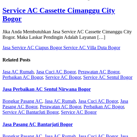
Service AC Cassette Cimanggu City
Bogor
Jika Anda Membutuhkan Jasa Service AC Cassette Cimanggu City
Bogor. Maka Laskar Pendingin Adalah Layanan […]
Jasa Service AC Ciapus Bogor
Service AC Villa Duta Bogor
Related Posts
Jasa AC Rumah
,
Jasa Cuci AC Bogor
,
Perawatan AC Bogor
,
Perbaikan AC Bogor
,
Service AC Bogor
,
Service AC Sentul Bogor
Jasa Perbaikan AC Sentul Nirwana Bogor
Bongkar Pasang AC
,
Jasa AC Rumah
,
Jasa Cuci AC Bogor
,
Jasa
Pasang AC Bogor
,
Perawatan AC Bogor
,
Perbaikan AC Bogor
,
Service AC BantarJati Bogor
,
Service AC Bogor
Jasa Pasang AC Bantarjati Bogor
Bongkar Pasang AC
,
Jasa AC Rumah
,
Jasa Cuci AC Bogor
,
Jasa