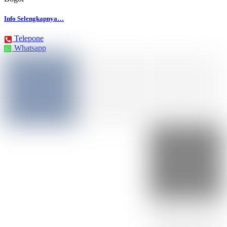
Info Selengkapnya…
Telepone
Whatsapp