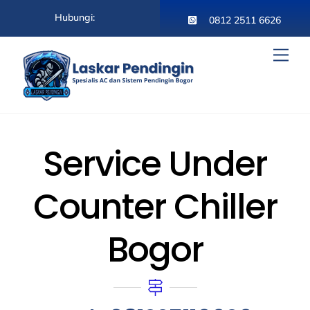
Skip
Hubungi:
to
0812 2511 6626
content
Men
Service Under
Counter Chiller
Bogor