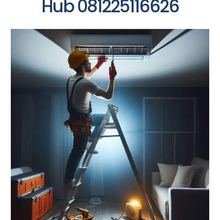
Hub 081225116626