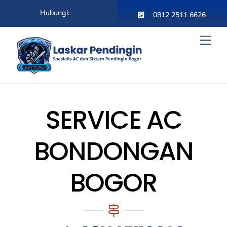
Skip
Hubungi:
to
0812 2511 6626
content
Men
SERVICE AC
BONDONGAN
BOGOR