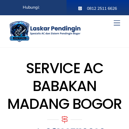
Skip
Hubungi:
to
0812 2511 6626
content
Men
SERVICE AC
BABAKAN
MADANG BOGOR