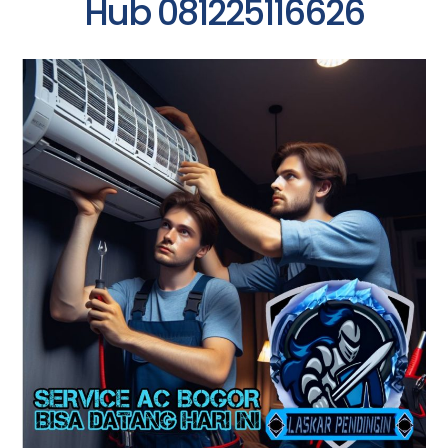
Hub 081225116626