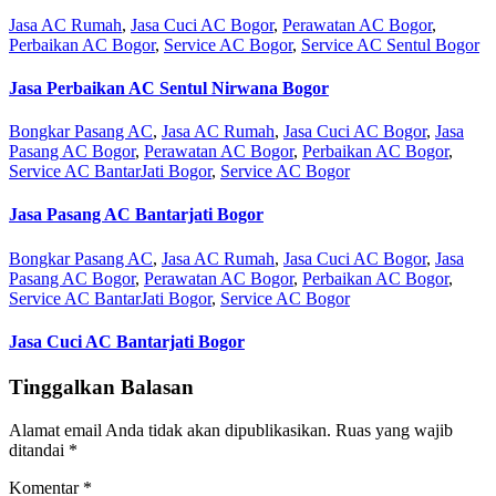
Jasa AC Rumah
,
Jasa Cuci AC Bogor
,
Perawatan AC Bogor
,
Perbaikan AC Bogor
,
Service AC Bogor
,
Service AC Sentul Bogor
Jasa Perbaikan AC Sentul Nirwana Bogor
Bongkar Pasang AC
,
Jasa AC Rumah
,
Jasa Cuci AC Bogor
,
Jasa
Pasang AC Bogor
,
Perawatan AC Bogor
,
Perbaikan AC Bogor
,
Service AC BantarJati Bogor
,
Service AC Bogor
Jasa Pasang AC Bantarjati Bogor
Bongkar Pasang AC
,
Jasa AC Rumah
,
Jasa Cuci AC Bogor
,
Jasa
Pasang AC Bogor
,
Perawatan AC Bogor
,
Perbaikan AC Bogor
,
Service AC BantarJati Bogor
,
Service AC Bogor
Jasa Cuci AC Bantarjati Bogor
Tinggalkan Balasan
Alamat email Anda tidak akan dipublikasikan.
Ruas yang wajib
ditandai
*
Komentar
*