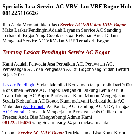
Spesialis Jasa Service AC VRV dan VRF Bogor Hub
081225116626
Jika Anda Membutuhkan Jasa
Service AC VRV dan VRF Bogor
.
Maka Laskar Pendingin Adalah Layanan Service AC Standing
Terbaik di Bogor Yang Cocok sebagai Rekanan Anda Dalam
Mengatasi Service AC VRV dan VRF Terbaik di Bogor.
Tentang Laskar Pendingin Service AC Bogor
Kami Adalah Penyedia Jasa Perbaikan AC, Perawatan AC,
Pemasangan AC, dan Pengadaan AC di Bogor Yang Sudah Berdiri
Sejak 2010.
Laskar Pendingin
Sudah Memiliki Konsumen tetap Lebih Dari 3000
Konsumen Service AC Bogor, Dengan di Dukung Lebih dari 30
Team Tukang AC Bogor Profesional Kami Mampu Mengerjakan
Segala Kebutuhan AC Bogor, Kami melayani berbagai Jenis AC
Mulai dari
AC Rumah
, Ac Kantor, AC Standing, AC VRV, Hingga
AC Central
. Termasuk Mengerjakan Berbagai Jenis Chiller dan
Freezer, Anda Bisa Menghubungi Admin Kami
081225116626
yang Selalu ready 24 jam melayani anda.
Tukang
Service AC VRV Bogor
Terdekat Juga Bisa Kami Kirim