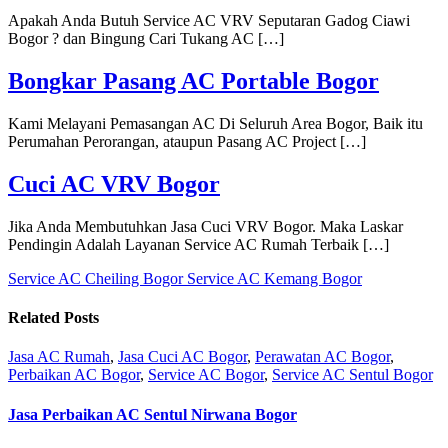
Apakah Anda Butuh Service AC VRV Seputaran Gadog Ciawi
Bogor ? dan Bingung Cari Tukang AC […]
Bongkar Pasang AC Portable Bogor
Kami Melayani Pemasangan AC Di Seluruh Area Bogor, Baik itu
Perumahan Perorangan, ataupun Pasang AC Project […]
Cuci AC VRV Bogor
Jika Anda Membutuhkan Jasa Cuci VRV Bogor. Maka Laskar
Pendingin Adalah Layanan Service AC Rumah Terbaik […]
Service AC Cheiling Bogor
Service AC Kemang Bogor
Related Posts
Jasa AC Rumah
,
Jasa Cuci AC Bogor
,
Perawatan AC Bogor
,
Perbaikan AC Bogor
,
Service AC Bogor
,
Service AC Sentul Bogor
Jasa Perbaikan AC Sentul Nirwana Bogor