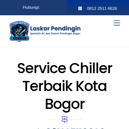
Skip
Hubungi:
to
0812 2511 6626
content
Men
Service Chiller
Terbaik Kota
Bogor