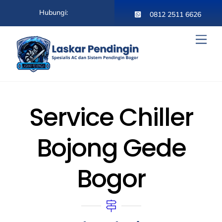
Skip
Hubungi:
to
0812 2511 6626
content
Men
Service Chiller
Bojong Gede
Bogor