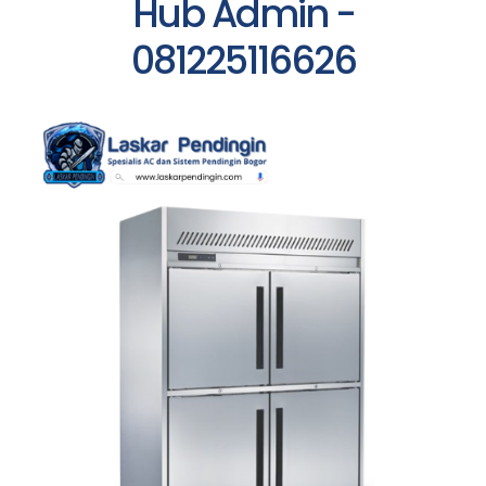
Hub Admin -
081225116626