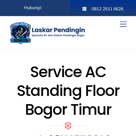
Skip
Hubungi:
to
0812 2511 6626
content
Men
Service AC
Standing Floor
Bogor Timur