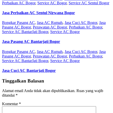
Perbaikan AC Bogor
,
Service AC Bogor
,
Service AC Sentul Bogor
Jasa Perbaikan AC Sentul Nirwana Bogor
Bongkar Pasang AC
,
Jasa AC Rumah
,
Jasa Cuci AC Bogor
,
Jasa
Pasang AC Bogor
,
Perawatan AC Bogor
,
Perbaikan AC Bogor
,
Service AC BantarJati Bogor
,
Service AC Bogor
Jasa Pasang AC Bantarjati Bogor
Bongkar Pasang AC
,
Jasa AC Rumah
,
Jasa Cuci AC Bogor
,
Jasa
Pasang AC Bogor
,
Perawatan AC Bogor
,
Perbaikan AC Bogor
,
Service AC BantarJati Bogor
,
Service AC Bogor
Jasa Cuci AC Bantarjati Bogor
Tinggalkan Balasan
Alamat email Anda tidak akan dipublikasikan.
Ruas yang wajib
ditandai
*
Komentar
*