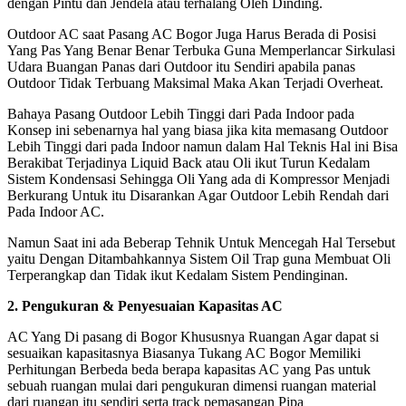
dengan Pintu dan Jendela atau terhalang Oleh Dinding.
Outdoor AC saat Pasang AC Bogor Juga Harus Berada di Posisi
Yang Pas Yang Benar Benar Terbuka Guna Memperlancar Sirkulasi
Udara Buangan Panas dari Outdoor itu Sendiri apabila panas
Outdoor Tidak Terbuang Maksimal Maka Akan Terjadi Overheat.
Bahaya Pasang Outdoor Lebih Tinggi dari Pada Indoor pada
Konsep ini sebenarnya hal yang biasa jika kita memasang Outdoor
Lebih Tinggi dari pada Indoor namun dalam Hal Teknis Hal ini Bisa
Berakibat Terjadinya Liquid Back atau Oli ikut Turun Kedalam
Sistem Kondensasi Sehingga Oli Yang ada di Kompressor Menjadi
Berkurang Untuk itu Disarankan Agar Outdoor Lebih Rendah dari
Pada Indoor AC.
Namun Saat ini ada Beberap Tehnik Untuk Mencegah Hal Tersebut
yaitu Dengan Ditambahkannya Sistem Oil Trap guna Membuat Oli
Terperangkap dan Tidak ikut Kedalam Sistem Pendinginan.
2. Pengukuran & Penyesuaian Kapasitas AC
AC Yang Di pasang di Bogor Khususnya Ruangan Agar dapat si
sesuaikan kapasitasnya Biasanya Tukang AC Bogor Memiliki
Perhitungan Berbeda beda berapa kapasitas AC yang Pas untuk
sebuah ruangan mulai dari pengukuran dimensi ruangan material
dari ruangan itu sendiri serta track pemasangan Pipa