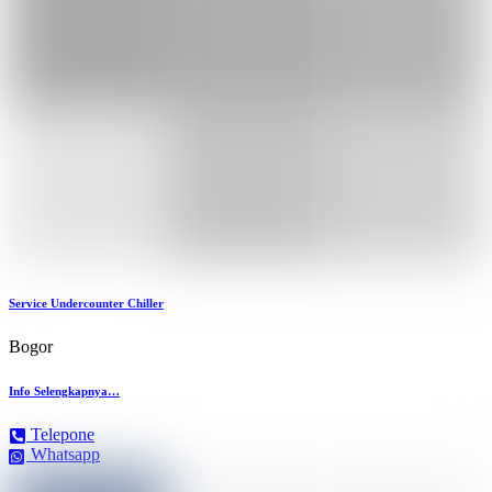
Service Undercounter Chiller
Bogor
Info Selengkapnya…
Telepone
Whatsapp