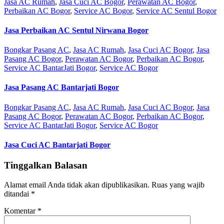
Jasa AC Rumah
,
Jasa Cuci AC Bogor
,
Perawatan AC Bogor
,
Perbaikan AC Bogor
,
Service AC Bogor
,
Service AC Sentul Bogor
Jasa Perbaikan AC Sentul Nirwana Bogor
Bongkar Pasang AC
,
Jasa AC Rumah
,
Jasa Cuci AC Bogor
,
Jasa
Pasang AC Bogor
,
Perawatan AC Bogor
,
Perbaikan AC Bogor
,
Service AC BantarJati Bogor
,
Service AC Bogor
Jasa Pasang AC Bantarjati Bogor
Bongkar Pasang AC
,
Jasa AC Rumah
,
Jasa Cuci AC Bogor
,
Jasa
Pasang AC Bogor
,
Perawatan AC Bogor
,
Perbaikan AC Bogor
,
Service AC BantarJati Bogor
,
Service AC Bogor
Jasa Cuci AC Bantarjati Bogor
Tinggalkan Balasan
Alamat email Anda tidak akan dipublikasikan.
Ruas yang wajib
ditandai
*
Komentar
*