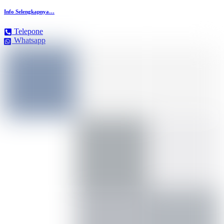
Info Selengkapnya…
Telepone
Whatsapp