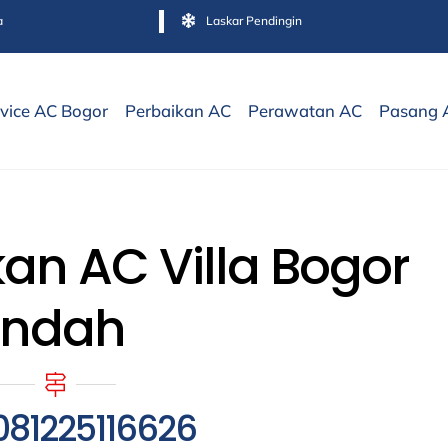
a
Laskar Pendingin
vice AC Bogor
Perbaikan AC
Perawatan AC
Pasang 
an AC Villa Bogor
Indah
081225116626