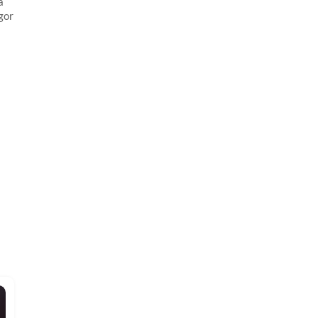
a
gor