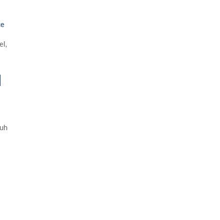
ce
el,
a
ruh