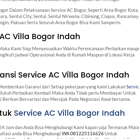
gor Dalam Pelaksanaan Service AC Bogor, Seperti Area Bogor Kota,
ra, Sentul City, Sentul, Sentul Nirwana, Cibinong, Ciapus, Rancamay
ngin, Pakuan Serta Seluruh Area Bogor Bisa Kami Samperin.
 AC Villa Bogor Indah
Maka Kami Siap Menyesuaikan Waktu Perencanaan Perbaikan maup
gikuti jadwal Operasional Anda di Rumah Maupun di Lokasi Kerja
nsi Service AC Villa Bogor Indah
emberikan Garansi dari Setiap pekerjaan yang kami Lakukan
Servi
a Butuh Perbaikan Kembali Maka Anda Tidak perlu Membayar Untuk
mi Berikan Bervariasi dan Merujuk Pada Negosiasi Awal bersama.
ntuk
Service AC Villa Bogor Indah
 24 Jam dan Anda Bisa Menghubungi Kami kapan saja Termasuk Mal
sultasi anda Bisa Menghubungi
WA 081225116626
Untuk