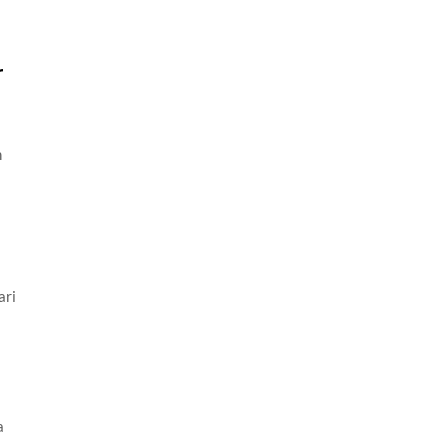
i
r
n
ari
a