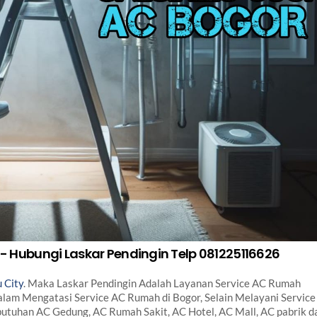
- Hubungi Laskar Pendingin Telp 081225116626
 City
. Maka Laskar Pendingin Adalah Layanan Service AC Rumah
lam Mengatasi Service AC Rumah di Bogor, Selain Melayani Service
utuhan AC Gedung, AC Rumah Sakit, AC Hotel, AC Mall, AC pabrik d