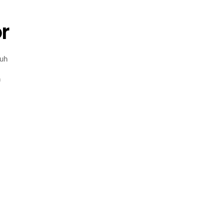
r
ruh
n