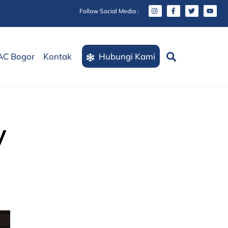
Follow Social Media :
Search
AC Bogor
Kontak
Hubungi Kami
y