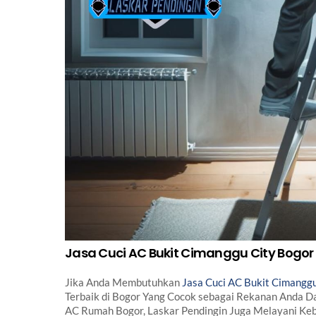
Jasa Cuci AC Bukit Cimanggu City Bogor 
Jika Anda Membutuhkan
Jasa Cuci AC Bukit Cimanggu
Terbaik di Bogor Yang Cocok sebagai Rekanan Anda Da
AC Rumah Bogor, Laskar Pendingin Juga Melayani Keb