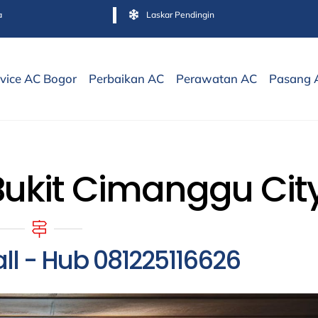
a
Laskar Pendingin
vice AC Bogor
Perbaikan AC
Perawatan AC
Pasang 
Bukit Cimanggu Cit
l - Hub 081225116626