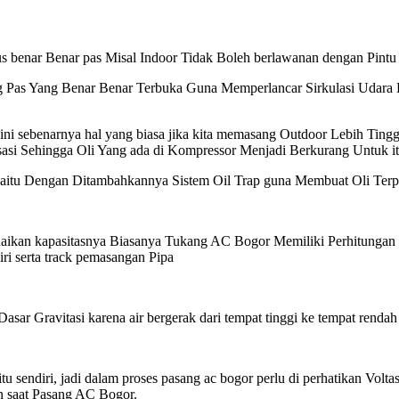
enar Benar pas Misal Indoor Tidak Boleh berlawanan dengan Pintu d
 Pas Yang Benar Benar Terbuka Guna Memperlancar Sirkulasi Udara Bu
ni sebenarnya hal yang biasa jika kita memasang Outdoor Lebih Tinggi
sasi Sehingga Oli Yang ada di Kompressor Menjadi Berkurang Untuk i
aitu Dengan Ditambahkannya Sistem Oil Trap guna Membuat Oli Terp
aikan kapasitasnya Biasanya Tukang AC Bogor Memiliki Perhitungan 
iri serta track pemasangan Pipa
Gravitasi karena air bergerak dari tempat tinggi ke tempat rendah ha
k itu sendiri, jadi dalam proses pasang ac bogor perlu di perhatikan V
an saat Pasang AC Bogor.