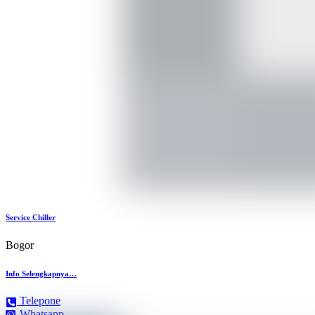
Service Chiller
Bogor
Info Selengkapnya…
Telepone
Whatsapp