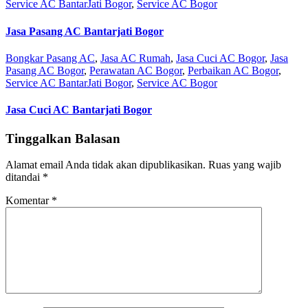
Service AC BantarJati Bogor
,
Service AC Bogor
Jasa Pasang AC Bantarjati Bogor
Bongkar Pasang AC
,
Jasa AC Rumah
,
Jasa Cuci AC Bogor
,
Jasa
Pasang AC Bogor
,
Perawatan AC Bogor
,
Perbaikan AC Bogor
,
Service AC BantarJati Bogor
,
Service AC Bogor
Jasa Cuci AC Bantarjati Bogor
Tinggalkan Balasan
Alamat email Anda tidak akan dipublikasikan.
Ruas yang wajib
ditandai
*
Komentar
*