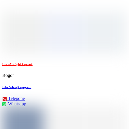
Cuci AC Split Cijeruk
Bogor
Info Selengkapnya…
Telepone
Whatsapp