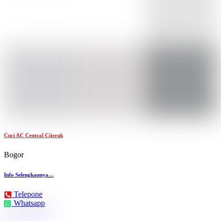
Cuci AC Central Cijeruk
Bogor
Info Selengkapnya…
Telepone
Whatsapp