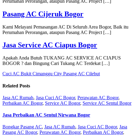
Perumahan Perorangan, ataupun Pasang AC Project […]
Pasang AC Cijeruk Bogor
Kami Melayani Pemasangan AC Di Seluruh Area Bogor, Baik itu
Perumahan Perorangan, ataupun Pasang AC Project […]
Jasa Service AC Ciapus Bogor
Apakah Anda Butuh TUKANG AC SERVICE AC CIAPUS
BOGOR ? dan Bingung Cari Tukang AC Terdekat […]
Cuci AC Bukit Cimanggu City
Pasang AC Cilebut
Related Posts
Jasa AC Rumah
,
Jasa Cuci AC Bogor
,
Perawatan AC Bogor
,
Perbaikan AC Bogor
,
Service AC Bogor
,
Service AC Sentul Bogor
Jasa Perbaikan AC Sentul Nirwana Bogor
Bongkar Pasang AC
,
Jasa AC Rumah
,
Jasa Cuci AC Bogor
,
Jasa
Pasang AC Bogor
,
Perawatan AC Bogor
,
Perbaikan AC Bogor
,