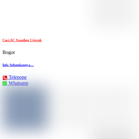
Cuci AC Standing Cijeruk
Bogor
Info Selengkapnya…
Telepone
Whatsapp