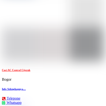
Cuci AC Central Cijeruk
Bogor
Info Selengkapnya…
Telepone
Whatsapp