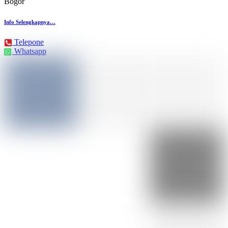
Bogor
Info Selengkapnya…
Telepone
Whatsapp