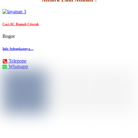
Cuci AC Rumah Cijeruk
Bogor
Info Selengkapnya…
Telepone
Whatsapp