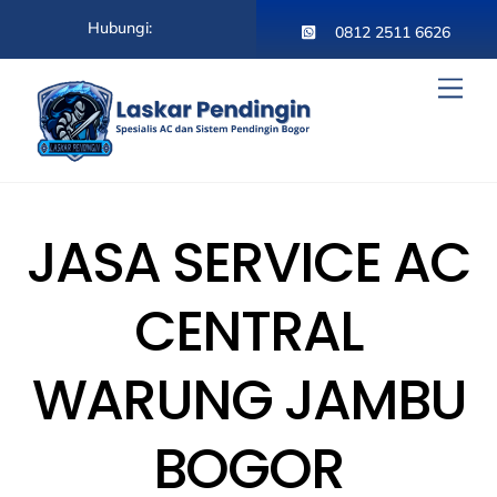
Skip
Hubungi:
to
0812 2511 6626
content
Men
JASA SERVICE AC
CENTRAL
WARUNG JAMBU
BOGOR