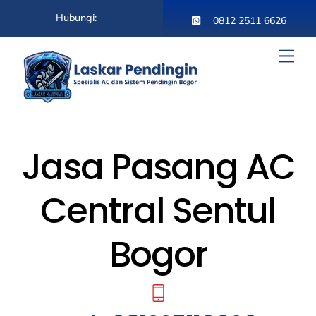
Skip
Hubungi:
to
0812 2511 6626
content
Men
Jasa Pasang AC
Central Sentul
Bogor