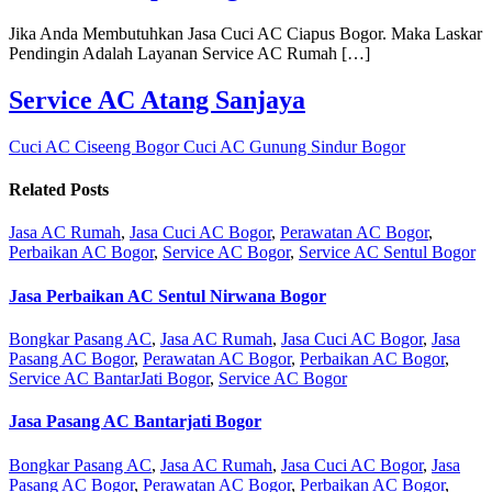
Jika Anda Membutuhkan Jasa Cuci AC Ciapus Bogor. Maka Laskar
Pendingin Adalah Layanan Service AC Rumah […]
Service AC Atang Sanjaya
Cuci AC Ciseeng Bogor
Cuci AC Gunung Sindur Bogor
Related Posts
Jasa AC Rumah
,
Jasa Cuci AC Bogor
,
Perawatan AC Bogor
,
Perbaikan AC Bogor
,
Service AC Bogor
,
Service AC Sentul Bogor
Jasa Perbaikan AC Sentul Nirwana Bogor
Bongkar Pasang AC
,
Jasa AC Rumah
,
Jasa Cuci AC Bogor
,
Jasa
Pasang AC Bogor
,
Perawatan AC Bogor
,
Perbaikan AC Bogor
,
Service AC BantarJati Bogor
,
Service AC Bogor
Jasa Pasang AC Bantarjati Bogor
Bongkar Pasang AC
,
Jasa AC Rumah
,
Jasa Cuci AC Bogor
,
Jasa
Pasang AC Bogor
,
Perawatan AC Bogor
,
Perbaikan AC Bogor
,