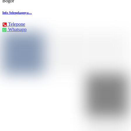
Bogor
Info Selengkapnya…
Telepone
Whatsapp