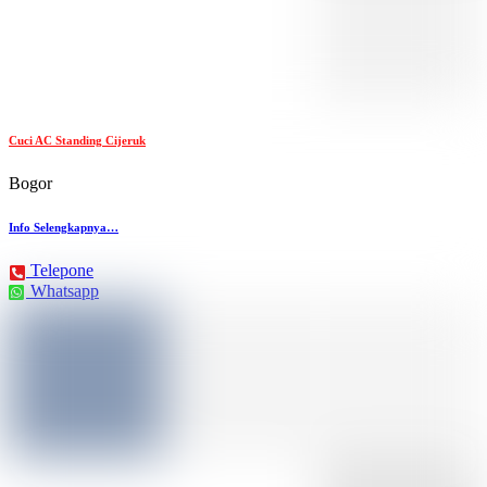
Cuci AC Standing Cijeruk
Bogor
Info Selengkapnya…
Telepone
Whatsapp