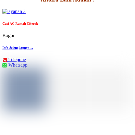
Cuci AC Rumah Cijeruk
Bogor
Info Selengkapnya…
Telepone
Whatsapp