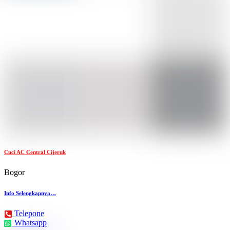
Cuci AC Central Cijeruk
Bogor
Info Selengkapnya…
Telepone
Whatsapp