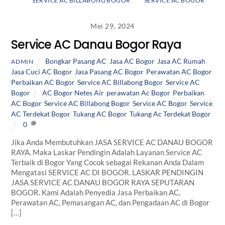
SERVICE AC BILLABONG BOGOR
SERVICE AC BOGOR
Mei 29, 2024
Service AC Danau Bogor Raya
Bongkar Pasang AC
,
Jasa AC Bogor
,
Jasa AC Rumah
,
ADMIN
Jasa Cuci AC Bogor
,
Jasa Pasang AC Bogor
,
Perawatan AC Bogor
,
Perbaikan AC Bogor
,
Service AC Billabong Bogor
,
Service AC
Bogor
AC Bogor Netes Air
,
perawatan Ac Bogor
,
Perbaikan
AC Bogor
,
Service AC Billabong Bogor
,
Service AC Bogor
,
Service
AC Terdekat Bogor
,
Tukang AC Bogor
,
Tukang Ac Terdekat Bogor
0
Jika Anda Membutuhkan JASA SERVICE AC DANAU BOGOR
RAYA. Maka Laskar Pendingin Adalah Layanan Service AC
Terbaik di Bogor Yang Cocok sebagai Rekanan Anda Dalam
Mengatasi SERVICE AC DI BOGOR. LASKAR PENDINGIN
JASA SERVICE AC DANAU BOGOR RAYA SEPUTARAN
BOGOR. Kami Adalah Penyedia Jasa Perbaikan AC,
Perawatan AC, Pemasangan AC, dan Pengadaan AC di Bogor
[…]