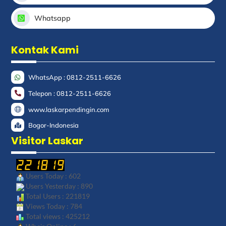
Whatsapp
Kontak Kami
WhatsApp : 0812-2511-6626
Telepon : 0812-2511-6626
www.laskarpendingin.com
Bogor-Indonesia
Visitor Laskar
Users Today : 602
Users Yesterday : 890
Total Users : 221819
Views Today : 784
Total views : 425212