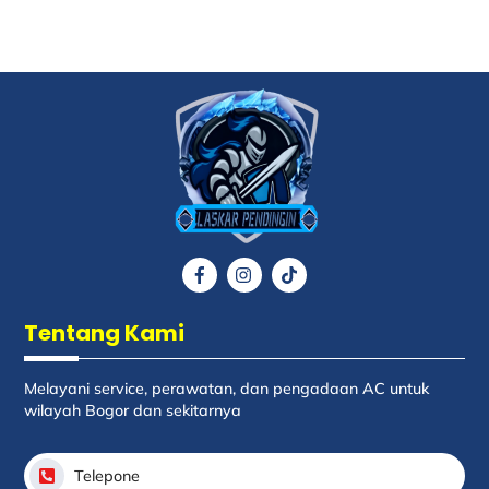
Back
To
Top
Icon
Icon
Icon
label
label
label
Tentang Kami
Melayani service, perawatan, dan pengadaan AC untuk
wilayah Bogor dan sekitarnya
Telepone