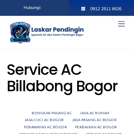
Skip
Hubungi:
to
0812 2511 6626
content
Men
Service AC
Billabong Bogor
BONGKAR PASANG AC
JASA AC RUMAH
JASA CUCI AC BOGOR
JASA PASANG AC BOGOR
PERAWATAN AC BOGOR
PERBAIKAN AC BOGOR