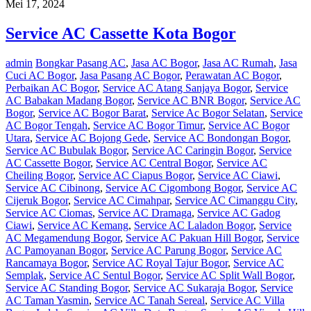
Mei 17, 2024
Service AC Cassette Kota Bogor
admin
Bongkar Pasang AC
,
Jasa AC Bogor
,
Jasa AC Rumah
,
Jasa
Cuci AC Bogor
,
Jasa Pasang AC Bogor
,
Perawatan AC Bogor
,
Perbaikan AC Bogor
,
Service AC Atang Sanjaya Bogor
,
Service
AC Babakan Madang Bogor
,
Service AC BNR Bogor
,
Service AC
Bogor
,
Service AC Bogor Barat
,
Service Ac Bogor Selatan
,
Service
AC Bogor Tengah
,
Service AC Bogor Timur
,
Service AC Bogor
Utara
,
Service AC Bojong Gede
,
Service AC Bondongan Bogor
,
Service AC Bubulak Bogor
,
Service AC Caringin Bogor
,
Service
AC Cassette Bogor
,
Service AC Central Bogor
,
Service AC
Cheiling Bogor
,
Service AC Ciapus Bogor
,
Service AC Ciawi
,
Service AC Cibinong
,
Service AC Cigombong Bogor
,
Service AC
Cijeruk Bogor
,
Service AC Cimahpar
,
Service AC Cimanggu City
,
Service AC Ciomas
,
Service AC Dramaga
,
Service AC Gadog
Ciawi
,
Service AC Kemang
,
Service AC Laladon Bogor
,
Service
AC Megamendung Bogor
,
Service AC Pakuan Hill Bogor
,
Service
AC Pamoyanan Bogor
,
Service AC Parung Bogor
,
Service AC
Rancamaya Bogor
,
Service AC Royal Tajur Bogor
,
Service AC
Semplak
,
Service AC Sentul Bogor
,
Service AC Split Wall Bogor
,
Service AC Standing Bogor
,
Service AC Sukaraja Bogor
,
Service
AC Taman Yasmin
,
Service AC Tanah Sereal
,
Service AC Villa