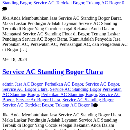
Standing Bogor
,
Service AC Terdekat Bogor
,
Tukang AC Bogor
0
Jika Anda Membutuhkan Jasa Service AC Standing Bogor Barat.
Maka Laskar Pendingin Adalah Layanan Service AC Standing
Terbaik di Bogor Yang Cocok sebagai Rekanan Anda Dalam
Mengatasi Service AC Standing Floor di Bogor. Tentang Laskar
Pendingin Service AC Bogor Barat. Kami Adalah Penyedia Jasa
Perbaikan AC, Perawatan AC, Pemasangan AC, dan Pengadaan AC
di Bogor […]
Mei 18, 2024
Service AC Standing Bogor Utara
admin
Jasa AC Bogor
,
Perbaikan AC Bogor
,
Service AC Bogor
,
Service AC Bogor Utara
,
Service AC Standing Bogor
Perawatan
AC Standing Bogor
,
Perbaikan AC Standing Bogor
,
Service AC
Bogor
,
Service Ac Bogor Utara
,
Service AC Standing Bogor
,
Service AC Terdekat Bogor
,
Tukang AC Bogor
0
Jika Anda Membutuhkan Jasa Service AC Standing Bogor Utara.
Maka Laskar Pendingin Adalah Layanan Service AC Standing
Terbaik di Bogor Yang Cocok sebagai Rekanan Anda Dalam