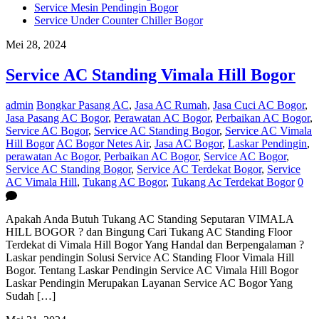
Service Mesin Pendingin Bogor
Service Under Counter Chiller Bogor
Mei 28, 2024
Service AC Standing Vimala Hill Bogor
admin
Bongkar Pasang AC
,
Jasa AC Rumah
,
Jasa Cuci AC Bogor
,
Jasa Pasang AC Bogor
,
Perawatan AC Bogor
,
Perbaikan AC Bogor
,
Service AC Bogor
,
Service AC Standing Bogor
,
Service AC Vimala
Hill Bogor
AC Bogor Netes Air
,
Jasa AC Bogor
,
Laskar Pendingin
,
perawatan Ac Bogor
,
Perbaikan AC Bogor
,
Service AC Bogor
,
Service AC Standing Bogor
,
Service AC Terdekat Bogor
,
Service
AC Vimala Hill
,
Tukang AC Bogor
,
Tukang Ac Terdekat Bogor
0
Apakah Anda Butuh Tukang AC Standing Seputaran VIMALA
HILL BOGOR ? dan Bingung Cari Tukang AC Standing Floor
Terdekat di Vimala Hill Bogor Yang Handal dan Berpengalaman ?
Laskar pendingin Solusi Service AC Standing Floor Vimala Hill
Bogor. Tentang Laskar Pendingin Service AC Vimala Hill Bogor
Laskar Pendingin Merupakan Layanan Service AC Bogor Yang
Sudah […]