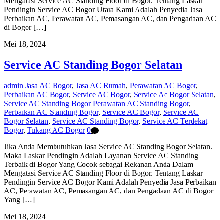
Mengatasi Service AC Standing Floor di Bogor. Tentang Laskar
Pendingin Service AC Bogor Utara Kami Adalah Penyedia Jasa
Perbaikan AC, Perawatan AC, Pemasangan AC, dan Pengadaan AC
di Bogor […]
Mei 18, 2024
Service AC Standing Bogor Selatan
admin
Jasa AC Bogor
,
Jasa AC Rumah
,
Perawatan AC Bogor
,
Perbaikan AC Bogor
,
Service AC Bogor
,
Service Ac Bogor Selatan
,
Service AC Standing Bogor
Perawatan AC Standing Bogor
,
Perbaikan AC Standing Bogor
,
Service AC Bogor
,
Service AC
Bogor Selatan
,
Service AC Standing Bogor
,
Service AC Terdekat
Bogor
,
Tukang AC Bogor
0
Jika Anda Membutuhkan Jasa Service AC Standing Bogor Selatan.
Maka Laskar Pendingin Adalah Layanan Service AC Standing
Terbaik di Bogor Yang Cocok sebagai Rekanan Anda Dalam
Mengatasi Service AC Standing Floor di Bogor. Tentang Laskar
Pendingin Service AC Bogor Kami Adalah Penyedia Jasa Perbaikan
AC, Perawatan AC, Pemasangan AC, dan Pengadaan AC di Bogor
Yang […]
Mei 18, 2024