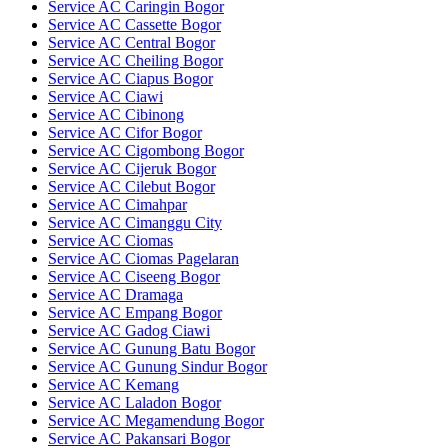
Service AC Caringin Bogor
Service AC Cassette Bogor
Service AC Central Bogor
Service AC Cheiling Bogor
Service AC Ciapus Bogor
Service AC Ciawi
Service AC Cibinong
Service AC Cifor Bogor
Service AC Cigombong Bogor
Service AC Cijeruk Bogor
Service AC Cilebut Bogor
Service AC Cimahpar
Service AC Cimanggu City
Service AC Ciomas
Service AC Ciomas Pagelaran
Service AC Ciseeng Bogor
Service AC Dramaga
Service AC Empang Bogor
Service AC Gadog Ciawi
Service AC Gunung Batu Bogor
Service AC Gunung Sindur Bogor
Service AC Kemang
Service AC Laladon Bogor
Service AC Megamendung Bogor
Service AC Pakansari Bogor