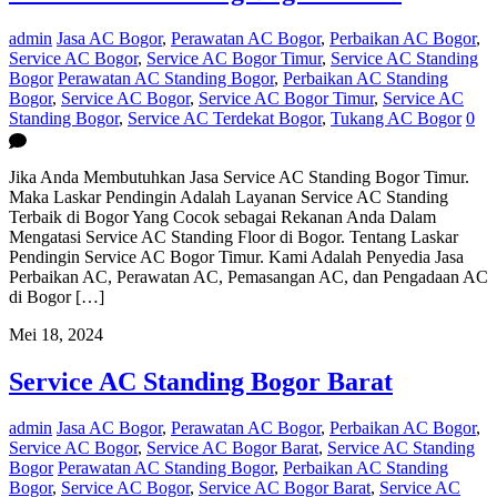
admin
Jasa AC Bogor
,
Perawatan AC Bogor
,
Perbaikan AC Bogor
,
Service AC Bogor
,
Service AC Bogor Timur
,
Service AC Standing
Bogor
Perawatan AC Standing Bogor
,
Perbaikan AC Standing
Bogor
,
Service AC Bogor
,
Service AC Bogor Timur
,
Service AC
Standing Bogor
,
Service AC Terdekat Bogor
,
Tukang AC Bogor
0
Jika Anda Membutuhkan Jasa Service AC Standing Bogor Timur.
Maka Laskar Pendingin Adalah Layanan Service AC Standing
Terbaik di Bogor Yang Cocok sebagai Rekanan Anda Dalam
Mengatasi Service AC Standing Floor di Bogor. Tentang Laskar
Pendingin Service AC Bogor Timur. Kami Adalah Penyedia Jasa
Perbaikan AC, Perawatan AC, Pemasangan AC, dan Pengadaan AC
di Bogor […]
Mei 18, 2024
Service AC Standing Bogor Barat
admin
Jasa AC Bogor
,
Perawatan AC Bogor
,
Perbaikan AC Bogor
,
Service AC Bogor
,
Service AC Bogor Barat
,
Service AC Standing
Bogor
Perawatan AC Standing Bogor
,
Perbaikan AC Standing
Bogor
,
Service AC Bogor
,
Service AC Bogor Barat
,
Service AC