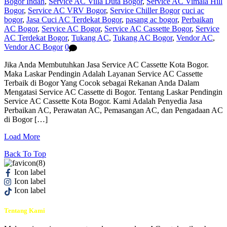
Bogor Indah
,
Service AC Villa Duta Bogor
,
Service AC Vimala Hill
Bogor
,
Service AC VRV Bogor
,
Service Chiller Bogor
cuci ac
bogor
,
Jasa Cuci AC Terdekat Bogor
,
pasang ac bogor
,
Perbaikan
AC Bogor
,
Service AC Bogor
,
Service AC Cassette Bogor
,
Service
AC Terdekat Bogor
,
Tukang AC
,
Tukang AC Bogor
,
Vendor AC
,
Vendor AC Bogor
0
Jika Anda Membutuhkan Jasa Service AC Cassette Kota Bogor.
Maka Laskar Pendingin Adalah Layanan Service AC Cassette
Terbaik di Bogor Yang Cocok sebagai Rekanan Anda Dalam
Mengatasi Service AC Cassette di Bogor. Tentang Laskar Pendingin
Service AC Cassette Kota Bogor. Kami Adalah Penyedia Jasa
Perbaikan AC, Perawatan AC, Pemasangan AC, dan Pengadaan AC
di Bogor […]
Load More
Back To Top
Icon label
Icon label
Icon label
Tentang Kami