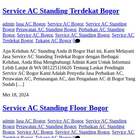
Service AC Standing Terdekat Bogor
admin
Jasa AC Bogor
,
Service AC Bogor
,
Service AC Standing
Bogor
Perawatan AC Standing Bogor
,
Perbaikan AC Standing
Bogor
,
Service AC Bogor
,
Service AC Standing Bogor
,
Service AC
Terdekat Bogor
,
Tukang AC Bogor
0
Apa Keluhan AC Standing Anda di Bogor Hari ini, Kami Melayani
Jasa Service AC Standing Terdekat Bogor dengan Berbagai
Keluhan, Anda Bisa Menghubungi Admin Kami Untuk Informasi
Lebih Lanjut di WA 081225116626 Tentang Laskar Pendingin
Service AC Bogor Kami Adalah Penyedia Jasa Perbaikan AC,
Perawatan AC, Pemasangan AC, dan Pengadaan AC di Bogor Yang
Sudah […]
Mei 18, 2024
Service AC Standing Floor Bogor
admin
Jasa AC Bogor
,
Service AC Bogor
,
Service AC Standing
Bogor
Perawatan AC Standing Bogor
,
Perbaikan AC Standing
Bogor
,
Service AC Bogor
,
Service AC Standing Bogor
,
Service AC
Terdekat Bogor
,
Tukang AC Bogor
0