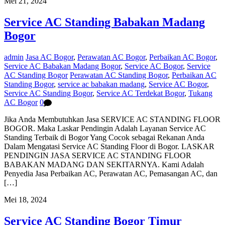
Mei 21, 2024
Service AC Standing Babakan Madang
Bogor
admin
Jasa AC Bogor
,
Perawatan AC Bogor
,
Perbaikan AC Bogor
,
Service AC Babakan Madang Bogor
,
Service AC Bogor
,
Service
AC Standing Bogor
Perawatan AC Standing Bogor
,
Perbaikan AC
Standing Bogor
,
service ac babakan madang
,
Service AC Bogor
,
Service AC Standing Bogor
,
Service AC Terdekat Bogor
,
Tukang
AC Bogor
0
Jika Anda Membutuhkan Jasa SERVICE AC STANDING FLOOR
BOGOR. Maka Laskar Pendingin Adalah Layanan Service AC
Standing Terbaik di Bogor Yang Cocok sebagai Rekanan Anda
Dalam Mengatasi Service AC Standing Floor di Bogor. LASKAR
PENDINGIN JASA SERVICE AC STANDING FLOOR
BABAKAN MADANG DAN SEKITARNYA. Kami Adalah
Penyedia Jasa Perbaikan AC, Perawatan AC, Pemasangan AC, dan
[…]
Mei 18, 2024
Service AC Standing Bogor Timur