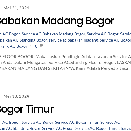
Mei 21, 2024
 Babakan Madang Bogor
n AC Bogor
,
Service AC Babakan Madang Bogor
,
Service AC Bogor
,
Servi
baikan AC Standing Bogor
,
service ac babakan madang
,
Service AC Bogo
ukang AC Bogor
0
 FLOOR BOGOR. Maka Laskar Pendingin Adalah Layanan Service 
an Anda Dalam Mengatasi Service AC Standing Floor di Bogor. LASK
BAKAN MADANG DAN SEKITARNYA. Kami Adalah Penyedia Jasa
]
Mei 18, 2024
Bogor Timur
n AC Bogor
,
Service AC Bogor
,
Service AC Bogor Timur
,
Service AC
kan AC Standing Bogor
,
Service AC Bogor
,
Service AC Bogor Timur
,
Servi