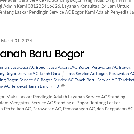
 Melayani Jasa Service AC Standing Bogor Yang Tidak Dingin Hari ini
gi Admin Kami 081225116626. Layanan Konsultasi 24 Jam Untuk
Tentang Laskar Pendingin Service AC Bogor Kami Adalah Penyedia J
Maret 31, 2024
Tanah Baru Bogor
Rumah
,
Jasa Cuci AC Bogor
,
Jasa Pasang AC Bogor
,
Perawatan AC Bogor
,
ing Bogor
,
Service AC Tanah Baru
Jasa Service Ac Bogor
,
Perawatan A
ing Bogor
,
Service AC Bogor
,
Service AC Tanah Baru
,
Service AC Terdeka
ng AC Terdekat Tanah Baru
0
or. Maka Laskar Pendingin Adalah Layanan Service AC Standing
lam Mengatasi Service AC Standing di Bogor. Tentang Laskar
sa Perbaikan AC, Perawatan AC, Pemasangan AC, dan Pengadaan AC 