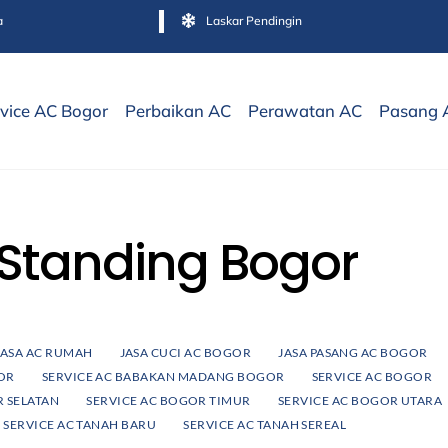
a
Laskar Pendingin
vice AC Bogor
Perbaikan AC
Perawatan AC
Pasang 
Standing Bogor
JASA AC RUMAH
JASA CUCI AC BOGOR
JASA PASANG AC BOGOR
OR
SERVICE AC BABAKAN MADANG BOGOR
SERVICE AC BOGOR
R SELATAN
SERVICE AC BOGOR TIMUR
SERVICE AC BOGOR UTARA
SERVICE AC TANAH BARU
SERVICE AC TANAH SEREAL