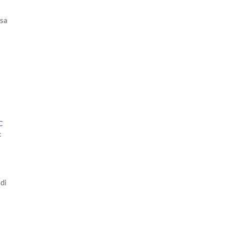
asa
C
t
di