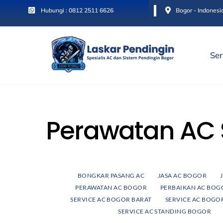
Skip
Hubungi : 0812 2511 6626
Bogor - Indonesi
to
content
Ser
Perawatan AC 
BONGKAR PASANG AC
JASA AC BOGOR
PERAWATAN AC BOGOR
PERBAIKAN AC BOG
SERVICE AC BOGOR BARAT
SERVICE AC BOGO
SERVICE AC STANDING BOGOR