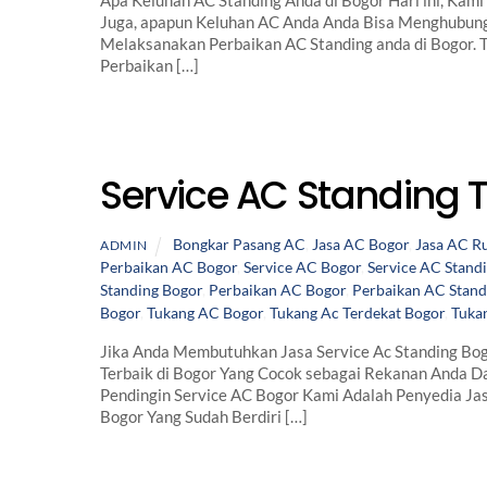
Apa Keluhan AC Standing Anda di Bogor Hari ini, Kami
Juga, apapun Keluhan AC Anda Anda Bisa Menghubun
Melaksanakan Perbaikan AC Standing anda di Bogor. 
Perbaikan […]
Service AC Standing 
Bongkar Pasang AC
,
Jasa AC Bogor
,
Jasa AC 
ADMIN
Perbaikan AC Bogor
,
Service AC Bogor
,
Service AC Stand
Standing Bogor
,
Perbaikan AC Bogor
,
Perbaikan AC Stand
Bogor
,
Tukang AC Bogor
,
Tukang Ac Terdekat Bogor
,
Tuka
Jika Anda Membutuhkan Jasa Service Ac Standing Bog
Terbaik di Bogor Yang Cocok sebagai Rekanan Anda Da
Pendingin Service AC Bogor Kami Adalah Penyedia Ja
Bogor Yang Sudah Berdiri […]