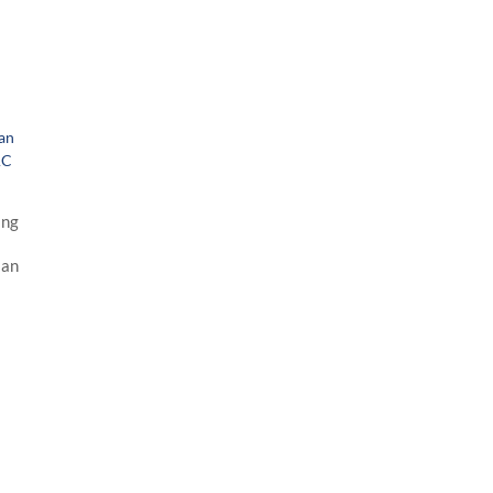
an
AC
ing
aan