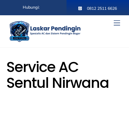
Skip
Hubungi:
to
0812 2511 6626
content
Men
Service AC
Sentul Nirwana