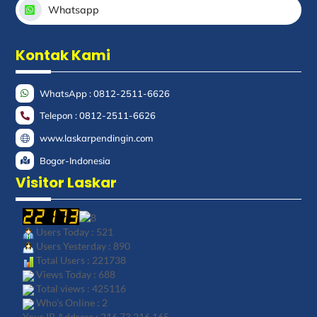
Whatsapp
Kontak Kami
WhatsApp : 0812-2511-6626
Telepon : 0812-2511-6626
www.laskarpendingin.com
Bogor-Indonesia
Visitor Laskar
Users Today : 521
Users Yesterday : 890
Total Users : 221738
Views Today : 688
Total views : 425116
Who's Online : 2
Your IP Address : 216.73.216.165