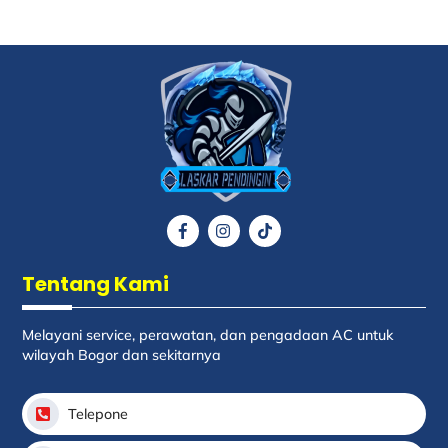
Back
To
Top
Icon
Icon
Icon
label
label
label
Tentang Kami
Melayani service, perawatan, dan pengadaan AC untuk
wilayah Bogor dan sekitarnya
Telepone