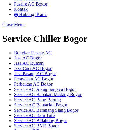
Pasang AC Bogor
Kontak
Hubungi Kami
Close Menu
Service Chiller Bogor
Bongkar Pasang AC
Jasa AC Bogor
Jasa AC Rumah
Jasa Cuci AC Bogor
Jasa Pasang AC Bogor
Perawatan AC Bogor
Perbaikan AC Bogor
Service AC Atang Sanjaya Bogor
Service AC Babakan Madang Bogor
Service AC Bang Barung
Service AC BantarJati Bogor
Service AC Baranang Siang Bogor
Service AC Batu Tulis
Service AC Billabong Bogor
Service AC BNR Bogor