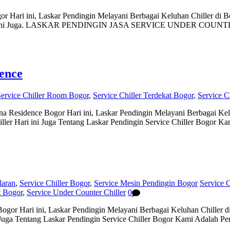
Hari ini, Laskar Pendingin Melayani Berbagai Keluhan Chiller di Bo
ller Hari ini Juga. LASKAR PENDINGIN JASA SERVICE UND
ence
ervice Chiller Room Bogor
,
Service Chiller Terdekat Bogor
,
Service C
esidence Bogor Hari ini, Laskar Pendingin Melayani Berbagai Keluh
er Hari ini Juga Tentang Laskar Pendingin Service Chiller Bogor Ka
laran
,
Service Chiller Bogor
,
Service Mesin Pendingin Bogor
Service C
t Bogor
,
Service Under Counter Chiller
0
or Hari ini, Laskar Pendingin Melayani Berbagai Keluhan Chiller di
uga Tentang Laskar Pendingin Service Chiller Bogor Kami Adalah Pen