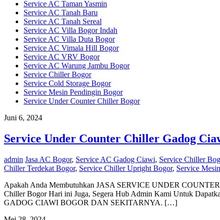
Service AC Taman Yasmin
Service AC Tanah Baru
Service AC Tanah Sereal
Service AC Villa Bogor Indah
Service AC Villa Duta Bogor
Service AC Vimala Hill Bogor
Service AC VRV Bogor
Service AC Warung Jambu Bogor
Service Chiller Bogor
Service Cold Storage Bogor
Service Mesin Pendingin Bogor
Service Under Counter Chiller Bogor
Juni 6, 2024
Service Under Counter Chiller Gadog Cia
admin
Jasa AC Bogor
,
Service AC Gadog Ciawi
,
Service Chiller Bog
Chiller Terdekat Bogor
,
Service Chiller Upright Bogor
,
Service Mesi
Apakah Anda Membutuhkan JASA SERVICE UNDER COUNTER CHILL
Chiller Bogor Hari ini Juga, Segera Hub Admin Kami Untuk 
GADOG CIAWI BOGOR DAN SEKITARNYA. […]
Mei 28, 2024