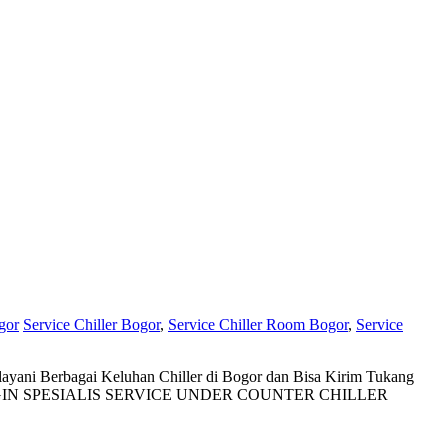
gor
Service Chiller Bogor
,
Service Chiller Room Bogor
,
Service
erbagai Keluhan Chiller di Bogor dan Bisa Kirim Tukang
R PENDINGIN SPESIALIS SERVICE UNDER COUNTER CHILLER