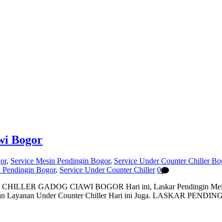
wi Bogor
or
,
Service Mesin Pendingin Bogor
,
Service Under Counter Chiller Bo
n Pendingin Bogor
,
Service Under Counter Chiller
0
ER GADOG CIAWI BOGOR Hari ini, Laskar Pendingin Melayani B
Dapatkan Layanan Under Counter Chiller Hari ini Juga. LASKA