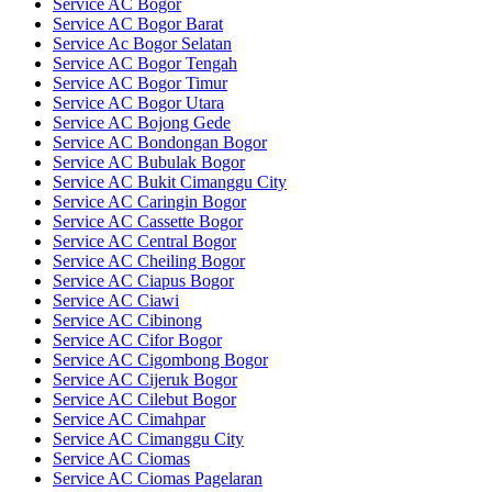
Service AC Bogor
Service AC Bogor Barat
Service Ac Bogor Selatan
Service AC Bogor Tengah
Service AC Bogor Timur
Service AC Bogor Utara
Service AC Bojong Gede
Service AC Bondongan Bogor
Service AC Bubulak Bogor
Service AC Bukit Cimanggu City
Service AC Caringin Bogor
Service AC Cassette Bogor
Service AC Central Bogor
Service AC Cheiling Bogor
Service AC Ciapus Bogor
Service AC Ciawi
Service AC Cibinong
Service AC Cifor Bogor
Service AC Cigombong Bogor
Service AC Cijeruk Bogor
Service AC Cilebut Bogor
Service AC Cimahpar
Service AC Cimanggu City
Service AC Ciomas
Service AC Ciomas Pagelaran