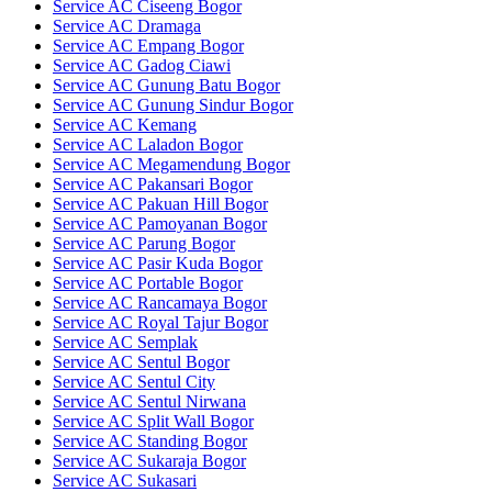
Service AC Ciseeng Bogor
Service AC Dramaga
Service AC Empang Bogor
Service AC Gadog Ciawi
Service AC Gunung Batu Bogor
Service AC Gunung Sindur Bogor
Service AC Kemang
Service AC Laladon Bogor
Service AC Megamendung Bogor
Service AC Pakansari Bogor
Service AC Pakuan Hill Bogor
Service AC Pamoyanan Bogor
Service AC Parung Bogor
Service AC Pasir Kuda Bogor
Service AC Portable Bogor
Service AC Rancamaya Bogor
Service AC Royal Tajur Bogor
Service AC Semplak
Service AC Sentul Bogor
Service AC Sentul City
Service AC Sentul Nirwana
Service AC Split Wall Bogor
Service AC Standing Bogor
Service AC Sukaraja Bogor
Service AC Sukasari