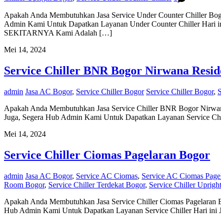
Apakah Anda Membutuhkan Jasa Service Under Counter Chiller Bogor 
Admin Kami Untuk Dapatkan Layanan Under Counter Chi
SEKITARNYA Kami Adalah […]
Mei 14, 2024
Service Chiller BNR Bogor Nirwana Resid
admin
Jasa AC Bogor
,
Service Chiller Bogor
Service Chiller Bogor
,
S
Apakah Anda Membutuhkan Jasa Service Chiller BNR Bogor Nirwana R
Juga, Segera Hub Admin Kami Untuk Dapatkan Layanan Service Chill
Mei 14, 2024
Service Chiller Ciomas Pagelaran Bogor
admin
Jasa AC Bogor
,
Service AC Ciomas
,
Service AC Ciomas Page
Room Bogor
,
Service Chiller Terdekat Bogor
,
Service Chiller Uprigh
Apakah Anda Membutuhkan Jasa Service Chiller Ciomas Pagelaran Bog
Hub Admin Kami Untuk Dapatkan Layanan Service Chiller Hari ini J