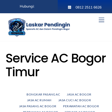
Skip
Hubungi:
to
0812 2511 6626
content
Men
Service AC Bogor
Timur
BONGKAR PASANG AC
JASA AC BOGOR
JASA AC RUMAH
JASA CUCI AC BOGOR
JASA PASANG AC BOGOR
PERAWATAN AC BOGOR