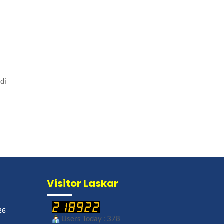
di
Visitor Laskar
26
Users Today : 378