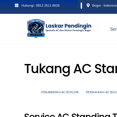
Skip
Hubungi : 0812 2511 6626
Bogor - Indonesi
to
content
Ser
Tukang AC Sta
PERAWATAN AC BOGOR
PERBAIKAN AC BO
Service AC Standing 