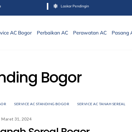
a
Laskar Pendingin
vice AC Bogor
Perbaikan AC
Perawatan AC
Pasang 
nding Bogor
GOR
SERVICE AC STANDING BOGOR
SERVICE AC TANAH SEREAL
Maret 31, 2024
Tanah Sereal Bogor