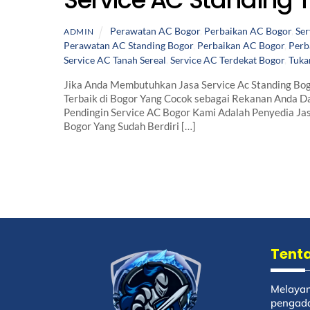
Perawatan AC Bogor
,
Perbaikan AC Bogor
,
Ser
ADMIN
Perawatan AC Standing Bogor
,
Perbaikan AC Bogor
,
Perb
Service AC Tanah Sereal
,
Service AC Terdekat Bogor
,
Tuka
Jika Anda Membutuhkan Jasa Service Ac Standing Bog
Terbaik di Bogor Yang Cocok sebagai Rekanan Anda Da
Pendingin Service AC Bogor Kami Adalah Penyedia Ja
Bogor Yang Sudah Berdiri […]
Back
To
Tent
Top
Melayan
pengada