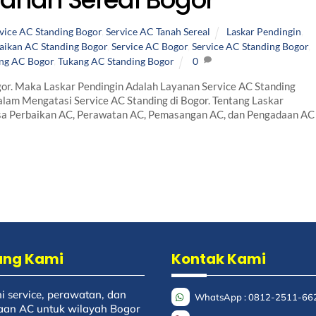
vice AC Standing Bogor
,
Service AC Tanah Sereal
Laskar Pendingin
,
aikan AC Standing Bogor
,
Service AC Bogor
,
Service AC Standing Bogor
,
ng AC Bogor
,
Tukang AC Standing Bogor
0
or. Maka Laskar Pendingin Adalah Layanan Service AC Standing
lam Mengatasi Service AC Standing di Bogor. Tentang Laskar
sa Perbaikan AC, Perawatan AC, Pemasangan AC, dan Pengadaan AC 
ang Kami
Kontak Kami
i service, perawatan, dan
WhatsApp : 0812-2511-66
an AC untuk wilayah Bogor