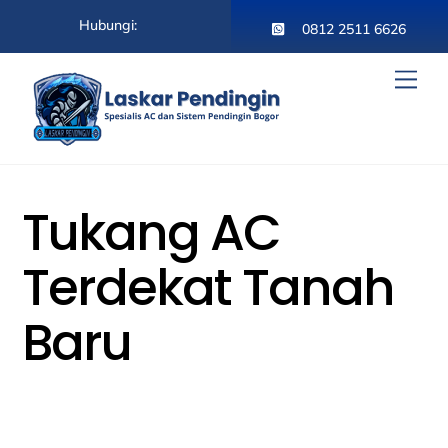
Skip
Hubungi:
to
0812 2511 6626
content
Men
Tukang AC
Terdekat Tanah
Baru