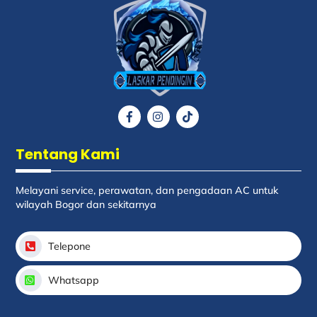
To
Top
Icon
Icon
Icon
label
label
label
Tentang Kami
Melayani service, perawatan, dan pengadaan AC untuk
wilayah Bogor dan sekitarnya
Telepone
Whatsapp