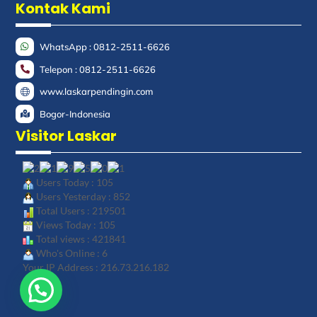
Kontak Kami
WhatsApp : 0812-2511-6626
Telepon : 0812-2511-6626
www.laskarpendingin.com
Bogor-Indonesia
Visitor Laskar
Users Today : 105
Users Yesterday : 852
Total Users : 219501
Views Today : 105
Total views : 421841
Who's Online : 6
Your IP Address : 216.73.216.182