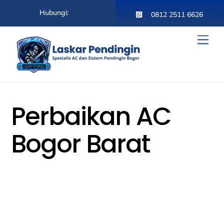
Skip
Hubungi:
to
0812 2511 6626
content
Men
Perbaikan AC
Bogor Barat