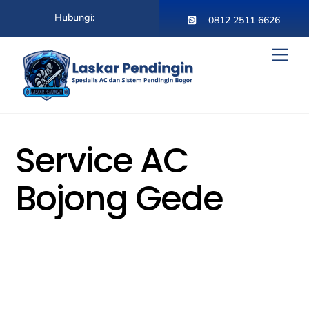
Skip
Hubungi:
to
0812 2511 6626
content
Men
Service AC
Bojong Gede