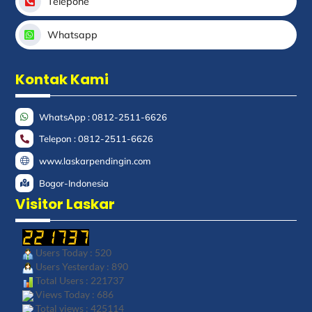
Telepone
Whatsapp
Kontak Kami
WhatsApp : 0812-2511-6626
Telepon : 0812-2511-6626
www.laskarpendingin.com
Bogor-Indonesia
Visitor Laskar
Users Today : 520
Users Yesterday : 890
Total Users : 221737
Views Today : 686
Total views : 425114