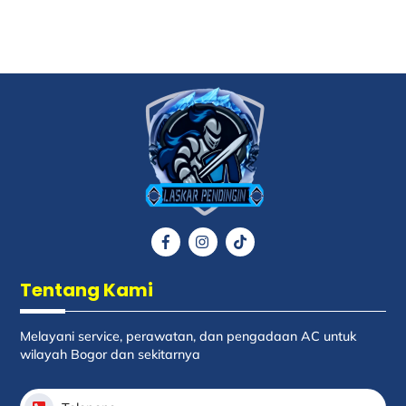
Back
To
Top
Icon
Icon
Icon
label
label
label
Tentang Kami
Melayani service, perawatan, dan pengadaan AC untuk
wilayah Bogor dan sekitarnya