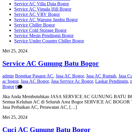
Service AC Villa Duta Bogor
Service AC Vimala Hill Bogor
Service AC VRV Bogor
Service AC Warung Jambu Bogor
Service Chiller Bogor
Service Cold Storage Bogor
Service Mesin Pendingin Bogor
Service Under Counter Chiller Bogor
Mei 25, 2024
Service AC Gunung Batu Bogor
admin
Bongkar Pasang AC
,
Jasa AC Bogor
,
Jasa AC Rumah
,
Jasa C
ac bogor
,
Jasa AC Bogor
,
Jasa Service Ac Bogor
,
Laskar Pendingin
,
Bogor
0
Jika Anda Membutuhkan JASA SERVICE AC GUNUNG BATU BOGOR. 
Semua Keluhan AC di Seluruh Area Bogor SERVICE AC B
Jasa Perbaikan AC, Perawatan AC, […]
Mei 25, 2024
Cuci AC Gunung Batu Bogor