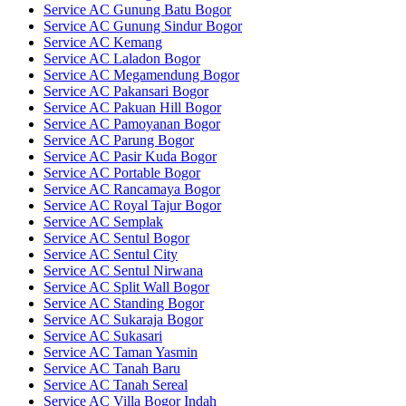
Service AC Gunung Batu Bogor
Service AC Gunung Sindur Bogor
Service AC Kemang
Service AC Laladon Bogor
Service AC Megamendung Bogor
Service AC Pakansari Bogor
Service AC Pakuan Hill Bogor
Service AC Pamoyanan Bogor
Service AC Parung Bogor
Service AC Pasir Kuda Bogor
Service AC Portable Bogor
Service AC Rancamaya Bogor
Service AC Royal Tajur Bogor
Service AC Semplak
Service AC Sentul Bogor
Service AC Sentul City
Service AC Sentul Nirwana
Service AC Split Wall Bogor
Service AC Standing Bogor
Service AC Sukaraja Bogor
Service AC Sukasari
Service AC Taman Yasmin
Service AC Tanah Baru
Service AC Tanah Sereal
Service AC Villa Bogor Indah