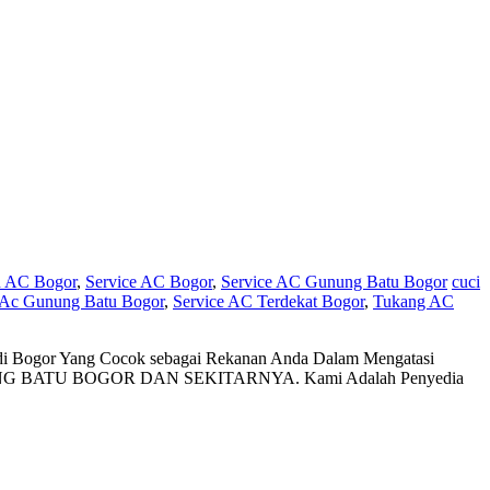
n AC Bogor
,
Service AC Bogor
,
Service AC Gunung Batu Bogor
cuci
 Ac Gunung Batu Bogor
,
Service AC Terdekat Bogor
,
Tukang AC
Bogor Yang Cocok sebagai Rekanan Anda Dalam Mengatasi
NG BATU BOGOR DAN SEKITARNYA. Kami Adalah Penyedia