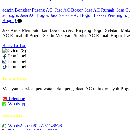
admin
Bongkar Pasang AC
,
Jasa AC Bogor
,
Jasa AC Rumah
,
Jasa C
ac bogor
,
Jasa AC Bogor
,
Jasa Service Ac Bogor
,
Laskar Pendingin
,
Bogor
0
Jika Anda Membutuhkan Jasa Cuci AC Empang Bogor Selatan. Maka
AC Rumah di Bogor, Selain Melayani Service AC Rumah Bogor, La
Back To Top
Icon label
Icon label
Icon label
Tentang Kami
Melayani service, perawatan, dan pengadaan AC untuk wilayah Bogo
Telepone
Whatsapp
Kontak Kami
WhatsApp : 0812-2511-6626