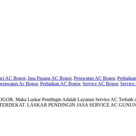
uci AC Bogor
,
Jasa Pasang AC Bogor
,
Perawatan AC Bogor
,
Perbaika
perawatan Ac Bogor
,
Perbaikan AC Bogor
,
Service AC Bogor
,
Service
Maka Laskar Pendingin Adalah Layanan Service AC Terbaik di 
OGOR TERDEKAT. LASKAR PENDINGIN JASA SERVICE AC GUNU