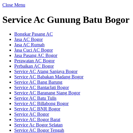
Close Menu
Service Ac Gunung Batu Bogor
Bongkar Pasang AC
Jasa AC Bogor
Jasa AC Rumah
Jasa Cuci AC Bogor
Jasa Pasang AC Bogor
Perawatan AC Bogor
Perbaikan AC Bogor
Service AC Atang Sanjaya Bogor
Service AC Babakan Madang Bogor
Service AC Bang Barung
Service AC BantarJati Bogor
Service AC Baranang Siang Bogor
Service AC Batu Tulis
Service AC Billabong Bogor
Service AC BNR Bogor
Service AC Bogor
Service AC Bogor Barat
Service Ac Bogor Selatan
Service AC Bogor Tengah