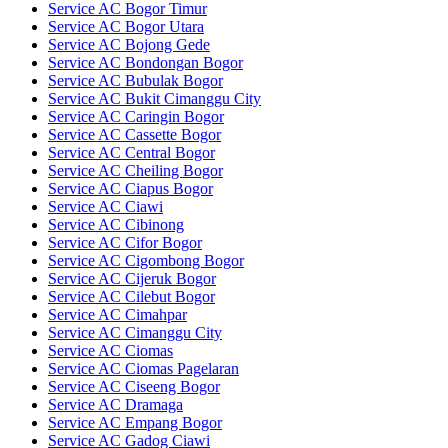
Service AC Bogor Timur
Service AC Bogor Utara
Service AC Bojong Gede
Service AC Bondongan Bogor
Service AC Bubulak Bogor
Service AC Bukit Cimanggu City
Service AC Caringin Bogor
Service AC Cassette Bogor
Service AC Central Bogor
Service AC Cheiling Bogor
Service AC Ciapus Bogor
Service AC Ciawi
Service AC Cibinong
Service AC Cifor Bogor
Service AC Cigombong Bogor
Service AC Cijeruk Bogor
Service AC Cilebut Bogor
Service AC Cimahpar
Service AC Cimanggu City
Service AC Ciomas
Service AC Ciomas Pagelaran
Service AC Ciseeng Bogor
Service AC Dramaga
Service AC Empang Bogor
Service AC Gadog Ciawi