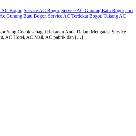
n AC Bogor
,
Service AC Bogor
,
Service AC Gunung Batu Bogor
cuci
 Ac Gunung Batu Bogor
,
Service AC Terdekat Bogor
,
Tukang AC
gor Yang Cocok sebagai Rekanan Anda Dalam Mengatasi Service
t, AC Hotel, AC Mall, AC pabrik dan […]