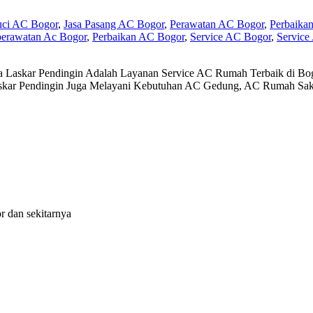
uci AC Bogor
,
Jasa Pasang AC Bogor
,
Perawatan AC Bogor
,
Perbaika
perawatan Ac Bogor
,
Perbaikan AC Bogor
,
Service AC Bogor
,
Service
 Laskar Pendingin Adalah Layanan Service AC Rumah Terbaik di Bo
skar Pendingin Juga Melayani Kebutuhan AC Gedung, AC Rumah Saki
r dan sekitarnya