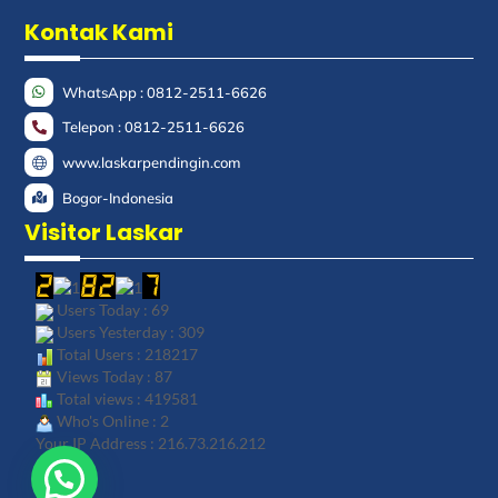
Kontak Kami
WhatsApp : 0812-2511-6626
Telepon : 0812-2511-6626
www.laskarpendingin.com
Bogor-Indonesia
Visitor Laskar
Users Today : 69
Users Yesterday : 309
Total Users : 218217
Views Today : 87
Total views : 419581
Who's Online : 2
Your IP Address : 216.73.216.212