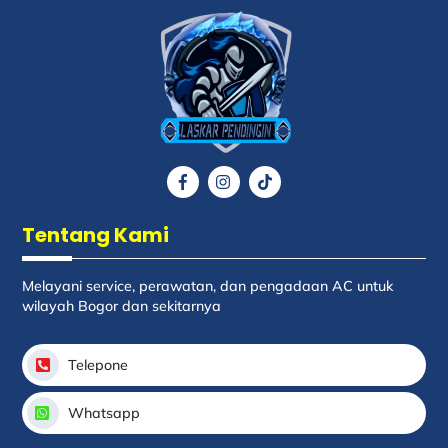
Back
To
Top
Icon
Icon
Icon
label
label
label
Tentang Kami
Melayani service, perawatan, dan pengadaan AC untuk
wilayah Bogor dan sekitarnya
Telepone
Whatsapp