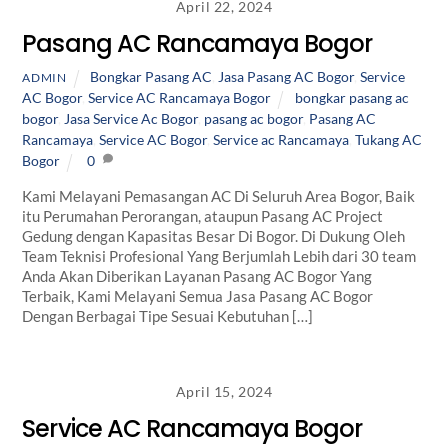
April 22, 2024
Pasang AC Rancamaya Bogor
Bongkar Pasang AC
,
Jasa Pasang AC Bogor
,
Service
ADMIN
AC Bogor
,
Service AC Rancamaya Bogor
bongkar pasang ac
bogor
,
Jasa Service Ac Bogor
,
pasang ac bogor
,
Pasang AC
Rancamaya
,
Service AC Bogor
,
Service ac Rancamaya
,
Tukang AC
Bogor
0
Kami Melayani Pemasangan AC Di Seluruh Area Bogor, Baik
itu Perumahan Perorangan, ataupun Pasang AC Project
Gedung dengan Kapasitas Besar Di Bogor. Di Dukung Oleh
Team Teknisi Profesional Yang Berjumlah Lebih dari 30 team
Anda Akan Diberikan Layanan Pasang AC Bogor Yang
Terbaik, Kami Melayani Semua Jasa Pasang AC Bogor
Dengan Berbagai Tipe Sesuai Kebutuhan […]
April 15, 2024
Service AC Rancamaya Bogor