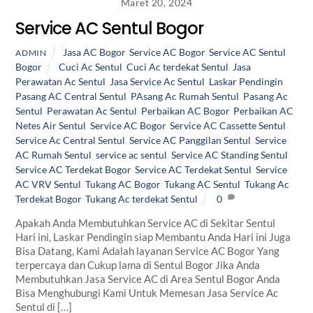
Maret 20, 2024
Service AC Sentul Bogor
Jasa AC Bogor
,
Service AC Bogor
,
Service AC Sentul
ADMIN
Bogor
Cuci Ac Sentul
,
Cuci Ac terdekat Sentul
,
Jasa
Perawatan Ac Sentul
,
Jasa Service Ac Sentul
,
Laskar Pendingin
,
Pasang AC Central Sentul
,
PAsang Ac Rumah Sentul
,
Pasang Ac
Sentul
,
Perawatan Ac Sentul
,
Perbaikan AC Bogor
,
Perbaikan AC
Netes Air Sentul
,
Service AC Bogor
,
Service AC Cassette Sentul
,
Service Ac Central Sentul
,
Service AC Panggilan Sentul
,
Service
AC Rumah Sentul
,
service ac sentul
,
Service AC Standing Sentul
,
Service AC Terdekat Bogor
,
Service AC Terdekat Sentul
,
Service
AC VRV Sentul
,
Tukang AC Bogor
,
Tukang AC Sentul
,
Tukang Ac
Terdekat Bogor
,
Tukang Ac terdekat Sentul
0
Apakah Anda Membutuhkan Service AC di Sekitar Sentul
Hari ini, Laskar Pendingin siap Membantu Anda Hari ini Juga
Bisa Datang, Kami Adalah layanan Service AC Bogor Yang
terpercaya dan Cukup lama di Sentul Bogor Jika Anda
Membutuhkan Jasa Service AC di Area Sentul Bogor Anda
Bisa Menghubungi Kami Untuk Memesan Jasa Service Ac
Sentul di […]