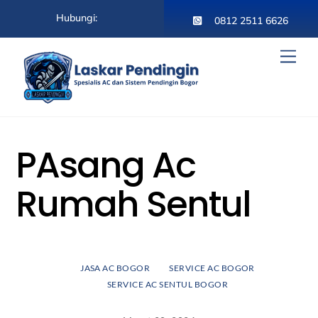
Skip
Hubungi:
to
0812 2511 6626
content
Men
PAsang Ac
Rumah Sentul
JASA AC BOGOR
SERVICE AC BOGOR
SERVICE AC SENTUL BOGOR