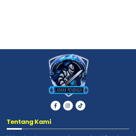
Back
To
Top
Icon
Icon
Icon
label
label
label
Tentang Kami