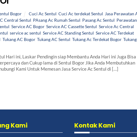
entul Bogor
Cuci Ac Sentul
,
Cuci Ac terdekat Sentul
,
Jasa Perawatan 
C Central Sentul
,
PAsang Ac Rumah Sentul
,
Pasang Ac Sentul
,
Perawatan
entul
,
Service AC Bogor
,
Service AC Cassette Sentul
,
Service Ac Central
ntul
,
service ac sentul
,
Service AC Standing Sentul
,
Service AC Terdekat
l
,
Tukang AC Bogor
,
Tukang AC Sentul
,
Tukang Ac Terdekat Bogor
,
Tukang
 Hari ini, Laskar Pendingin siap Membantu Anda Hari ini Juga Bisa
terpercaya dan Cukup lama di Sentul Bogor Jika Anda Membutuhkan
hubungi Kami Untuk Memesan Jasa Service Ac Sentul di […]
ang Kami
Kontak Kami