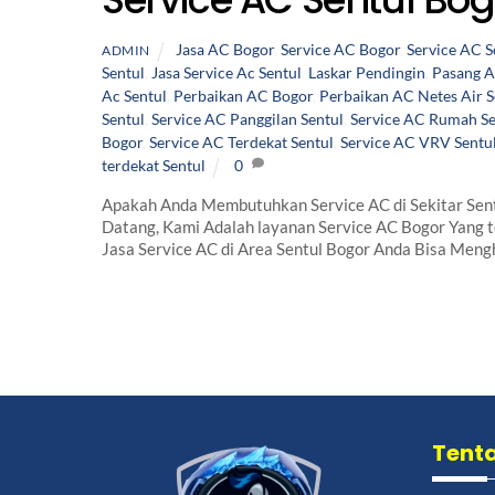
Jasa AC Bogor
,
Service AC Bogor
,
Service AC S
ADMIN
Sentul
,
Jasa Service Ac Sentul
,
Laskar Pendingin
,
Pasang A
Ac Sentul
,
Perbaikan AC Bogor
,
Perbaikan AC Netes Air S
Sentul
,
Service AC Panggilan Sentul
,
Service AC Rumah Se
Bogor
,
Service AC Terdekat Sentul
,
Service AC VRV Sentu
terdekat Sentul
0
Apakah Anda Membutuhkan Service AC di Sekitar Sentul
Datang, Kami Adalah layanan Service AC Bogor Yang 
Jasa Service AC di Area Sentul Bogor Anda Bisa Meng
Back
To
Tent
Top