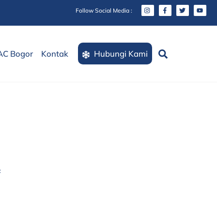
Follow Social Media :
Search
AC Bogor
Kontak
Hubungi Kami
R