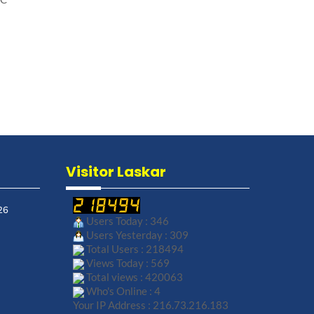
Visitor Laskar
26
Users Today : 346
Users Yesterday : 309
Total Users : 218494
Views Today : 569
Total views : 420063
Who's Online : 4
Your IP Address : 216.73.216.183