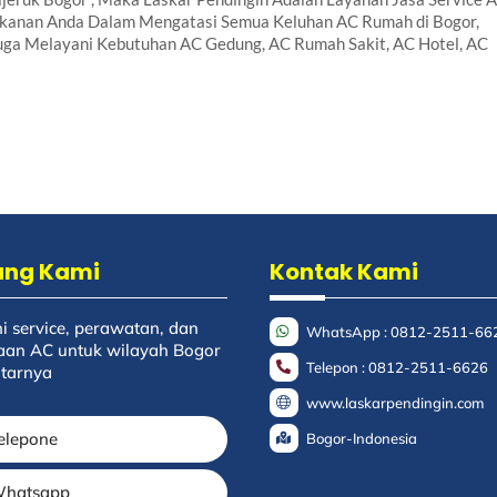
Rekanan Anda Dalam Mengatasi Semua Keluhan AC Rumah di Bogor,
 Juga Melayani Kebutuhan AC Gedung, AC Rumah Sakit, AC Hotel, AC
ang Kami
Kontak Kami
i service, perawatan, dan
WhatsApp : 0812-2511-66
an AC untuk wilayah Bogor
Telepon : 0812-2511-6626
itarnya
www.laskarpendingin.com
elepone
Bogor-Indonesia
hatsapp