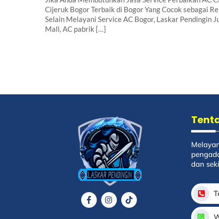
Cijeruk Bogor Terbaik di Bogor Yang Cocok sebagai 
Selain Melayani Service AC Bogor, Laskar Pendingin
Mall, AC pabrik […]
Back
To
Tent
Top
Melayan
pengada
dan sek
T
Icon
Icon
Icon
label
label
label
W