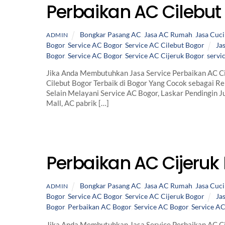
Perbaikan AC Cilebut
Bongkar Pasang AC
,
Jasa AC Rumah
,
Jasa Cuc
ADMIN
Bogor
,
Service AC Bogor
,
Service AC Cilebut Bogor
Ja
Bogor
,
Service AC Bogor
,
Service AC Cijeruk Bogor
,
servic
Jika Anda Membutuhkan Jasa Service Perbaikan AC Ci
Cilebut Bogor Terbaik di Bogor Yang Cocok sebagai 
Selain Melayani Service AC Bogor, Laskar Pendingin
Mall, AC pabrik […]
Perbaikan AC Cijeruk
Bongkar Pasang AC
,
Jasa AC Rumah
,
Jasa Cuc
ADMIN
Bogor
,
Service AC Bogor
,
Service AC Cijeruk Bogor
Ja
Bogor
,
Perbaikan AC Bogor
,
Service AC Bogor
,
Service AC
Jika Anda Membutuhkan Jasa Service Perbaikan AC Ci