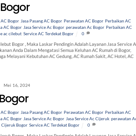
 Bogor
i AC Bogor
,
Jasa Pasang AC Bogor
,
Perawatan AC Bogor
,
Perbaikan AC
sa AC Bogor
,
Jasa Service Ac Bogor
,
perawatan Ac Bogor
,
Perbaikan AC
e ac cilebut
,
Service AC Terdekat Bogor
0
lebut Bogor , Maka Laskar Pendingin Adalah Layanan Jasa Service 
Rekanan Anda Dalam Mengatasi Semua Keluhan AC Rumah di Bogor,
 Juga Melayani Kebutuhan AC Gedung, AC Rumah Sakit, AC Hotel, AC
Mei 16, 2024
 Bogor
i AC Bogor
,
Jasa Pasang AC Bogor
,
Perawatan AC Bogor
,
Perbaikan AC
sa AC Bogor
,
Jasa Service Ac Bogor
,
Jasa Service Ac Cijeruk
,
perawatan A
 Cijeruk Bogor
,
Service AC Terdekat Bogor
0
jeruk Bogor , Maka Laskar Pendingin Adalah Layanan Jasa Service 