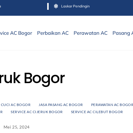
a
Laskar Pendingin
vice AC Bogor
Perbaikan AC
Perawatan AC
Pasang 
eruk Bogor
A CUCI AC BOGOR
JASA PASANG AC BOGOR
PERAWATAN AC BOGO
OR
SERVICE AC CIJERUK BOGOR
SERVICE AC CILEBUT BOGOR
Mei 25, 2024