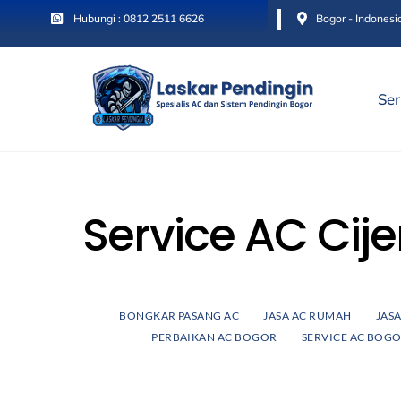
Skip
Hubungi : 0812 2511 6626
Bogor - Indonesi
to
content
Ser
Service AC Cij
BONGKAR PASANG AC
JASA AC RUMAH
JAS
PERBAIKAN AC BOGOR
SERVICE AC BOG