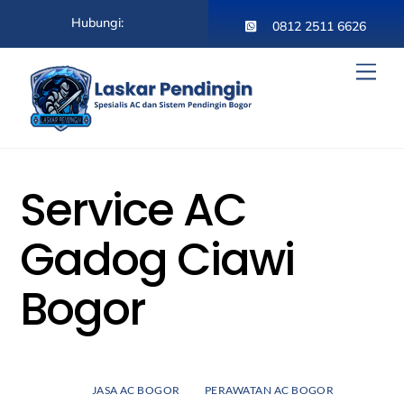
Skip
Hubungi:
to
0812 2511 6626
content
Men
Service AC
Gadog Ciawi
Bogor
JASA AC BOGOR
PERAWATAN AC BOGOR