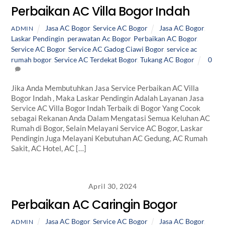
Perbaikan AC Villa Bogor Indah
Jasa AC Bogor
,
Service AC Bogor
Jasa AC Bogor
,
ADMIN
Laskar Pendingin
,
perawatan Ac Bogor
,
Perbaikan AC Bogor
,
Service AC Bogor
,
Service AC Gadog Ciawi Bogor
,
service ac
rumah bogor
,
Service AC Terdekat Bogor
,
Tukang AC Bogor
0
Jika Anda Membutuhkan Jasa Service Perbaikan AC Villa
Bogor Indah , Maka Laskar Pendingin Adalah Layanan Jasa
Service AC Villa Bogor Indah Terbaik di Bogor Yang Cocok
sebagai Rekanan Anda Dalam Mengatasi Semua Keluhan AC
Rumah di Bogor, Selain Melayani Service AC Bogor, Laskar
Pendingin Juga Melayani Kebutuhan AC Gedung, AC Rumah
Sakit, AC Hotel, AC […]
April 30, 2024
Perbaikan AC Caringin Bogor
Jasa AC Bogor
,
Service AC Bogor
Jasa AC Bogor
,
ADMIN