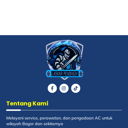
Back
To
Top
Icon
Icon
Icon
label
label
label
Tentang Kami
Melayani service, perawatan, dan pengadaan AC untuk
wilayah Bogor dan sekitarnya